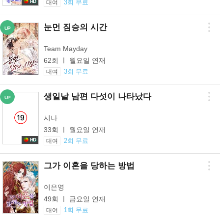
HD
3회 무료
대여
눈먼 짐승의 시간
UP
Team Mayday
62회 ㅣ 월요일 연재
3회 무료
대여
생일날 남편 다섯이 나타났다
UP
시나
33회 ㅣ 월요일 연재
2회 무료
HD
대여
그가 이혼을 당하는 방법
이은영
49회 ㅣ 금요일 연재
1회 무료
대여