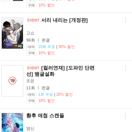
10% 할인
구매
서리 내리는 [개정판]
EVENT
고쇼
96회 ㅣ 완결
HD
10회 무료
|
30% 할인
대여
10% 할인
구매
[컬러연재] [도파민 단편
EVENT
선] 뱀굴설화
조은
11회 ㅣ 완결
1회 무료
|
20% 할인
대여
10% 할인
구매
황후 애첩 스캔들
영신