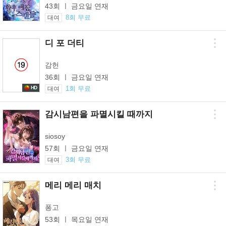
43회 ㅣ 금요일 연재
8회 무료
대여
디 포 더티
감헌
36회 ㅣ 금요일 연재
1회 무료
HD
대여
감시남편을 파멸시킬 때까지
siosoy
57회 ㅣ 금요일 연재
3회 무료
대여
메리 메리 매치
퐁고
53회 ㅣ 목요일 연재