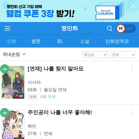
짱만화
만화
웹툰
BL
소설
만화정액관
국내순정
[연재] 나를 찾지 말아요
UP
사사야
68회 ㅣ 월요일 연재
HD
4회 무료
대여
주인공이 나를 너무 좋아해!
UP
혜빈
27회 ㅣ 연재