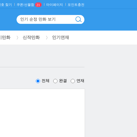
호 찾기
마이페이지
포인트충전
쿠폰/선물함
21
기만화
신작만화
인기연재
전체
완결
연재