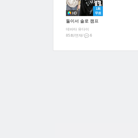
1회
무료
둘이서 솔로 캠프
데바타 유다이
85회/연재/
6