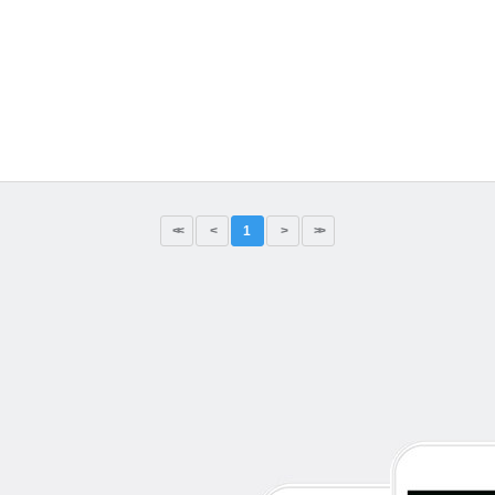
<<
<
1
>
>>