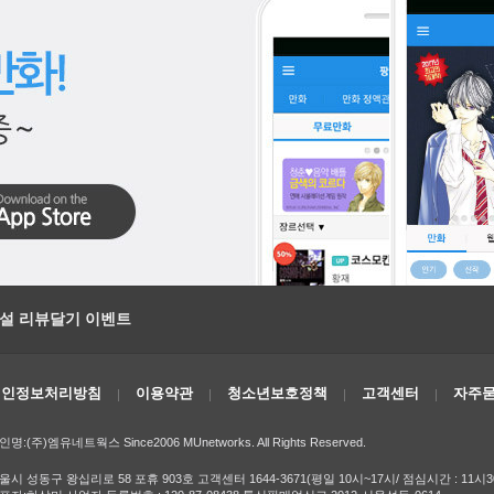
소설 리뷰달기 이벤트
개인정보처리방침
이용약관
청소년보호정책
고객센터
자주묻
인명:(주)엠유네트웍스 Since2006 MUnetworks. All Rights Reserved.
울시 성동구 왕십리로 58 포휴 903호 고객센터 1644-3671(평일 10시~17시/ 점심시간 : 11시3