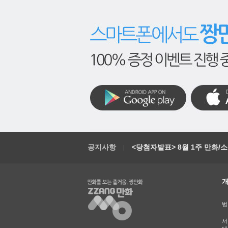
공지사항
<당첨자발표> 8월 1주 만화/
법
서