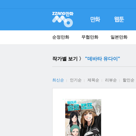
순정만화
무협만화
일본만화
작가별 보기 〉
"데바타 유다이"
최신순
인기순
제목순
리뷰순
할인순