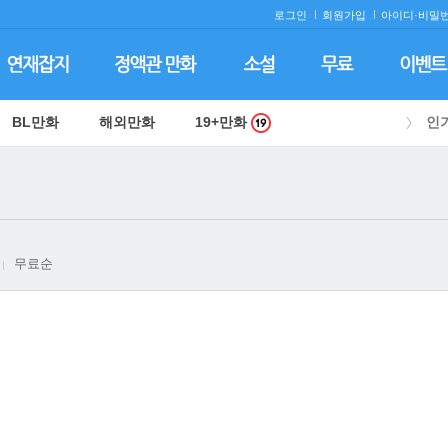
로그인
회원가입
아이디·
비밀번
BL만화
해외만화
19+만화
인
무료순