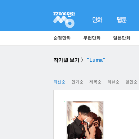
순정만화
무협만화
일본만화
작가별 보기 〉
"Luma"
최신순
인기순
제목순
리뷰순
할인순