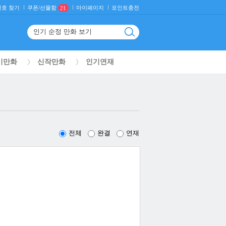
호 찾기
마이페이지
포인트충전
쿠폰/선물함
21
기만화
신작만화
인기연재
전체
완결
연재