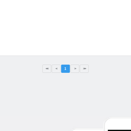
<<
<
1
>
>>