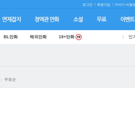
로그인
회원가입
아이디·
비밀번
BL만화
해외만화
19+만화
인
무료순