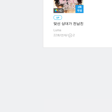
2회
무료
맞선 상대가 전남친
Luma
22회/연재/
2