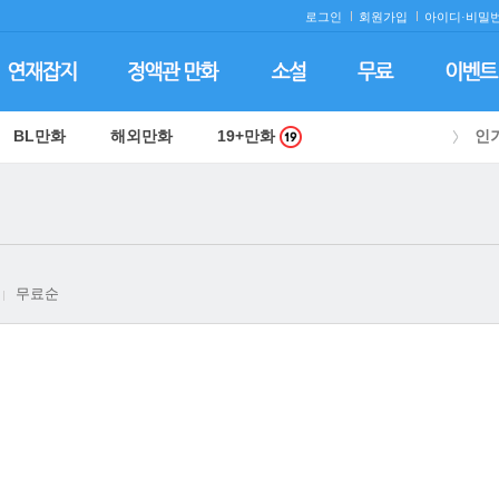
로그인
회원가입
아이디·
비밀번
BL만화
해외만화
19+만화
인
무료순