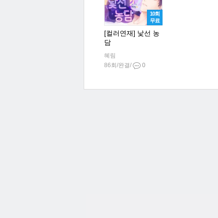
10회
무료
[컬러연재] 낯선 농
담
혜림
86회/완결/
0