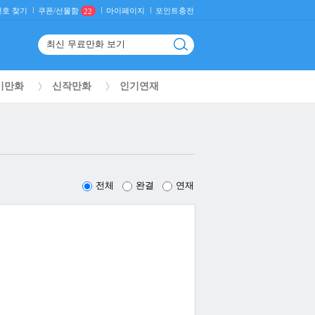
호 찾기
마이페이지
포인트충전
쿠폰/선물함
22
기만화
신작만화
인기연재
전체
완결
연재