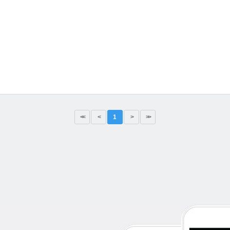
<<
<
1
>
>>