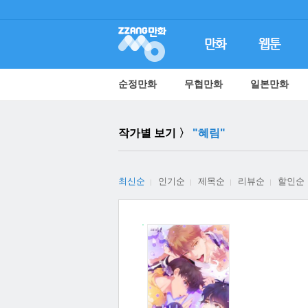
순정만화
무협만화
일본만화
작가별 보기 〉
"혜림"
최신순
인기순
제목순
리뷰순
할인순