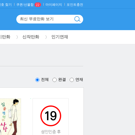
호 찾기
마이페이지
포인트충전
쿠폰/선물함
22
기만화
신작만화
인기연재
전체
완결
연재