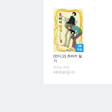
1회
무료
[인디고] 츠바키 일
기
이시노 아야
8회/완결/
15