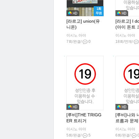
1회
무료
[라르고] union(유
[라르고] I don
니온)
(아이 돈트 
이시노 아야
이시노 아야
7회/완결/
0
18회/연재/
[루비]THE TRIGG
[루비]나와 
ER 트리거
르름과 문제
이시노 아야
이시노 아야
5회/완결/
5
6회/완결/