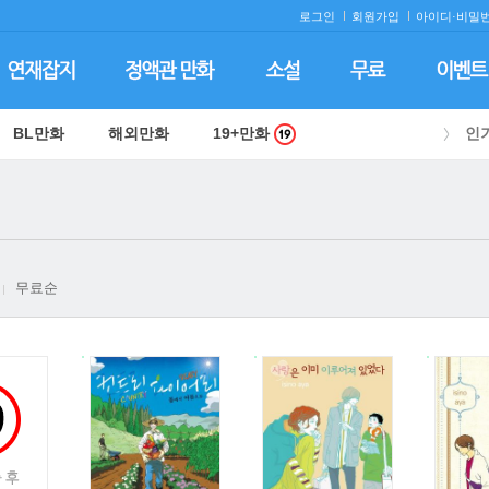
로그인
회원가입
아이디·
비밀번
BL만화
해외만화
19+만화
인
무료순