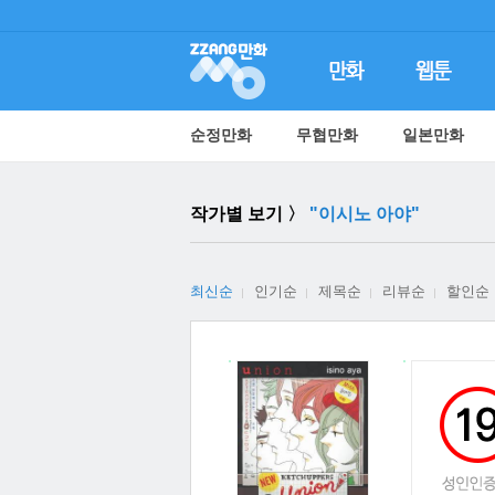
순정만화
무협만화
일본만화
작가별 보기 〉
"이시노 아야"
최신순
인기순
제목순
리뷰순
할인순