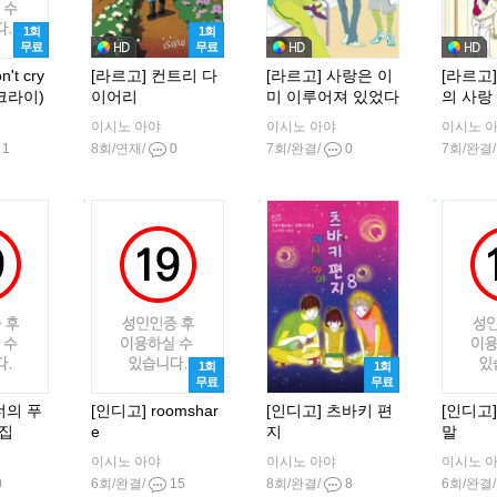
1회
1회
무료
무료
't cry
[라르고] 컨트리 다
[라르고] 사랑은 이
[라르고
크라이)
이어리
미 이루어져 있었다
의 사랑
이시노 아야
이시노 아야
이시노 
1
8회/연재/
0
7회/완결/
0
7회/완결
1회
1회
무료
무료
너의 푸
[인디고] roomshar
[인디고] 츠바키 편
[인디고
집
e
지
말
이시노 아야
이시노 아야
이시노 
0
6회/완결/
15
8회/완결/
8
6회/완결