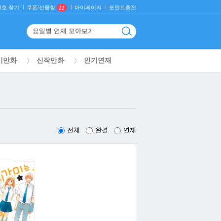
호 찾기
마이페이지
포인트충전
쿠폰/선물함
22
기만화
신작만화
인기연재
전체
완결
연재