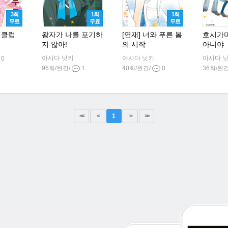
3회
1회
1회
무료
무료
무료
 클럽
왕자가 나를 포기하
[연재] 너와 푸른 봄
호시가
지 않아!
의 시작
아니야
아사다 닛키
아사다 닛키
아사다 
0
96회/완결/
1
40회/완결/
0
36회/완
<<
<
1
>
>>