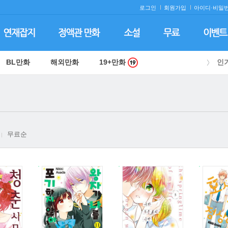
로그인
회원가입
아이디·
비밀번
BL만화
해외만화
19+만화
인
무료순