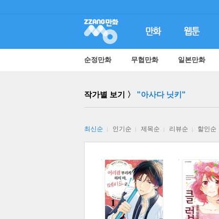
순정만화
무협만화
일본만화
작가별 보기 〉
"아사다 닛키"
최신순
인기순
제목순
리뷰순
할인순