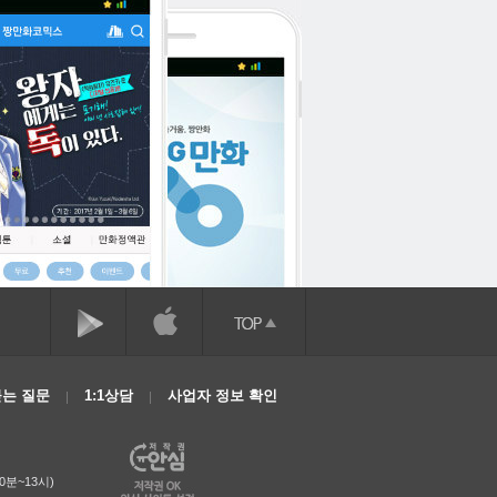
는 질문
1:1상담
사업자 정보 확인
0분~13시)