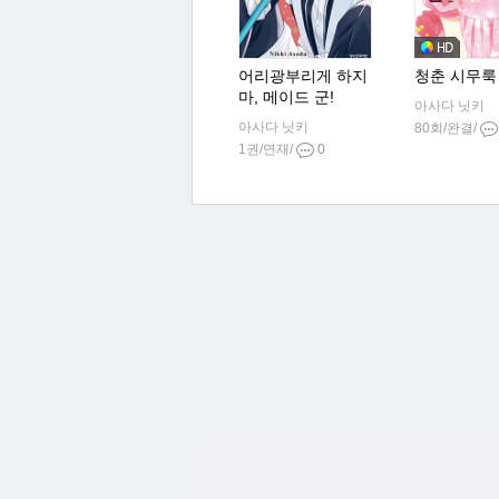
어리광부리게 하지
청춘 시무룩
마, 메이드 군!
아사다 닛키
아사다 닛키
80회/완결/
1권/연재/
0