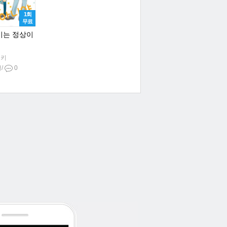
1회
무료
미는 정상이
닛키
결/
0