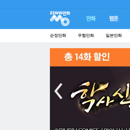
순정만화
무협만화
일본만화