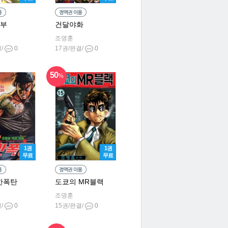
1부
건달야화
조명훈
결/
0
17권/완결/
0
50
%
1권
1권
무료
무료
한폭탄
도쿄의 MR블랙
조명훈
결/
0
15권/완결/
0