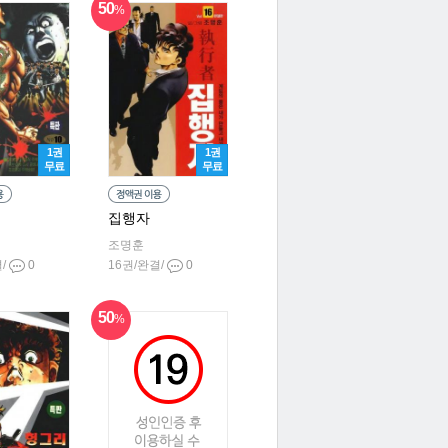
50
%
1권
1권
무료
무료
집행자
조명훈
결/
0
16권/완결/
0
50
%