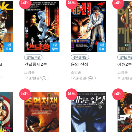
50
50
50
%
%
%
1권
1권
1권
무료
무료
무료
크
건달황제2부
용의 전쟁
어깨2부
조명훈
조명훈
조명훈
0
13권/완결/
1
12권/완결/
0
10권/완
50
50
50
%
%
%