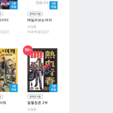
1권
1권
무료
무료
파이터
매일피보는여자
조명훈
결/
0
16권/완결/
0
50
%
1권
1권
무료
무료
어깨
열혈청춘 2부
조명훈