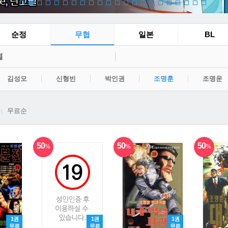
순정
무협
일본
BL
별
김성모
신형빈
박인권
조명훈
조명운
무료순
50
50
50
%
%
%
1권
1권
1권
무료
무료
무료