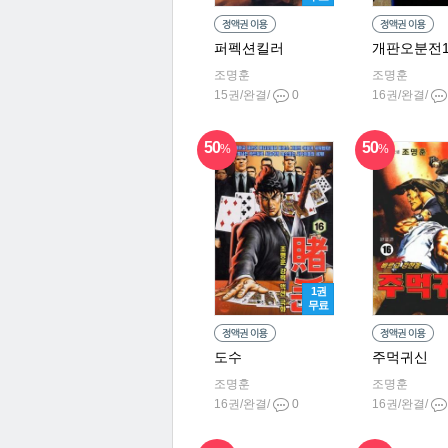
퍼펙션킬러
개판오분전
조명훈
조명훈
15권/완결/
0
16권/완결/
50
50
%
%
1권
무료
도수
주먹귀신
조명훈
조명훈
16권/완결/
0
16권/완결/