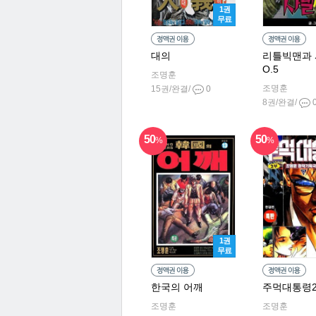
1권
무료
대의
리틀빅맨과 
O.5
조명훈
조명훈
15권/완결/
0
8권/완결/
50
50
%
%
1권
무료
한국의 어깨
주먹대통령
조명훈
조명훈