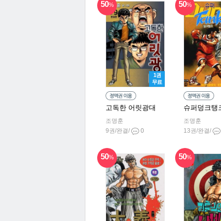
50
50
%
%
1권
무료
고독한 어릿광대
슈퍼덩크탱
조명훈
조명훈
9권/완결/
0
13권/완결/
50
50
%
%