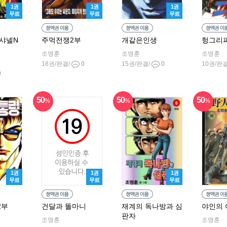
1권
1권
1권
무료
무료
무료
샤넬N
주먹전쟁2부
개같은인생
헝그리
조명훈
조명훈
조명훈
18권/완결/
0
15권/완결/
0
10권/완
0
50
50
50
%
%
%
1권
1권
1권
무료
무료
무료
2부
건달과 똘마니
재계의 독나방과 심
야인의 
판자
조명훈
조명훈