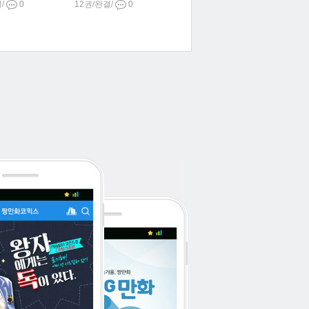
결/
0
12권/완결/
0