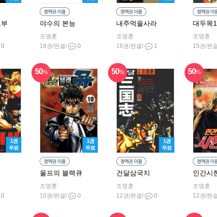
1부
야수의 본능
내주먹을사라
대두목
조명훈
조명훈
조명훈
0
18권/완결/
0
18권/완결/
1
15권/완
50
50
50
%
%
%
1권
1권
1권
무료
무료
무료
울프의 블랙큐
건달삼국지
인간시
조명훈
조명훈
조명훈
0
10권/완결/
0
12권/완결/
0
12권/완