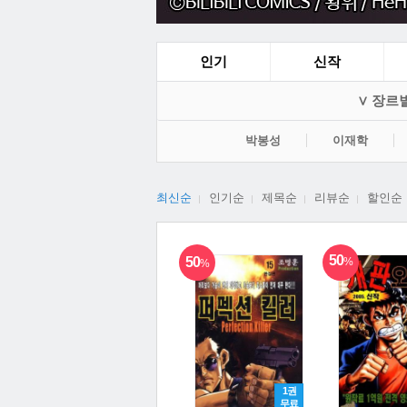
인기
신작
∨ 장르
박봉성
이재학
최신순
인기순
제목순
리뷰순
할인순
50
50
%
%
1권
무료