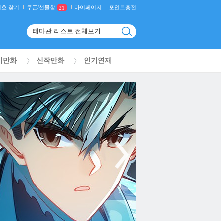
호 찾기
마이페이지
포인트충전
쿠폰/선물함
21
기만화
신작만화
인기연재