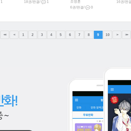
조명훈
1
18권/완결/
1
16권/완
6권/완결/
0
<<
<
1
2
3
4
5
6
7
8
9
10
>
>>