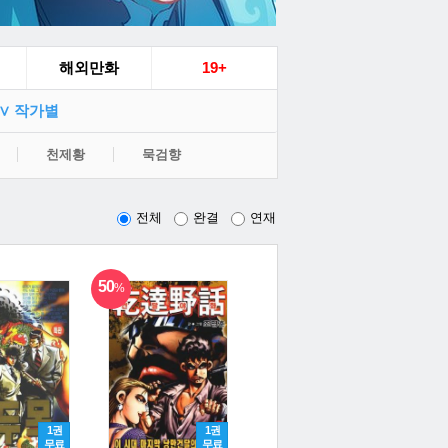
해외만화
19+
∨ 작가별
천제황
묵검향
전체
완결
연재
50
%
1권
1권
무료
무료