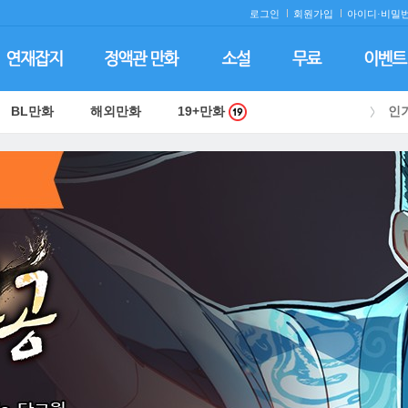
로그인
회원가입
아이디·
비밀번
BL만화
해외만화
19+만화
인