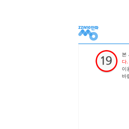
본
다.
이
바