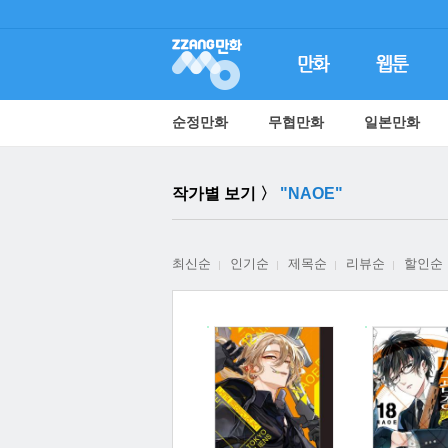
순정만화
무협만화
일본만화
작가별 보기 〉
"NAOE"
최신순
인기순
제목순
리뷰순
할인순