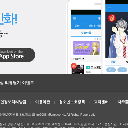
소설 리뷰달기 이벤트
개인정보처리방침
이용약관
청소년보호정책
고객센터
자주묻
인명:(주)엠유네트웍스 Since2006 MUnetworks. All Rights Reserved.
울시 성동구 왕십리로 58 포휴 903호 고객센터 1644-3671(평일 10시~17시/ 점심시간 : 11시3