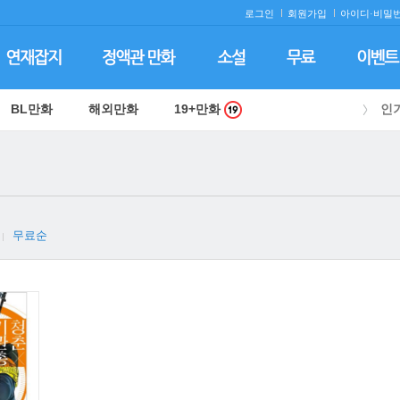
로그인
회원가입
아이디·
비밀번
BL만화
해외만화
19+만화
인
무료순