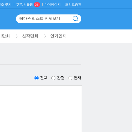
호 찾기
마이페이지
포인트충전
쿠폰/선물함
21
기만화
신작만화
인기연재
전체
완결
연재