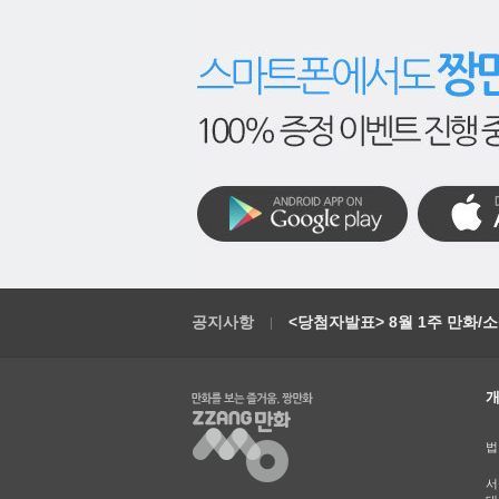
공지사항
<당첨자발표> 8월 1주 만화/
법
서