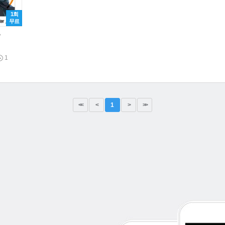
1회
무료
총
1
<<
<
1
>
>>