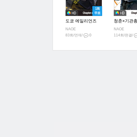
1회
무료
도쿄 에일리언즈
청춘×기관
NAOE
NAOE
83회/연재/
0
114회/완결/