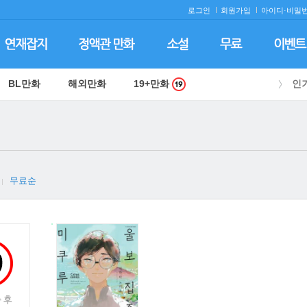
로그인
회원가입
아이디·
비밀번
BL만화
해외만화
19+만화
인
무료순