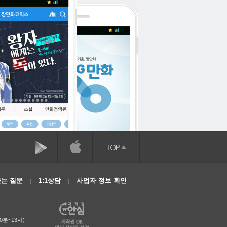
는 질문
1:1상담
사업자 정보 확인
0분~13시)