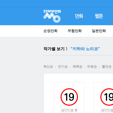
순정만화
무협만화
일본만화
작가별 보기 〉
"키하라 노리코"
최신순
인기순
제목순
리뷰순
할인순