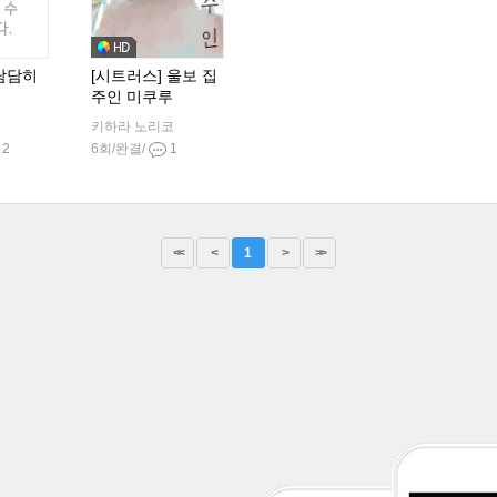
 담담히
[시트러스] 울보 집
주인 미쿠루
키하라 노리코
2
6회/완결/
1
<<
<
1
>
>>