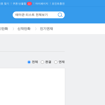
호 찾기
마이페이지
포인트충전
쿠폰/선물함
22
기만화
신작만화
인기연재
전체
완결
연재