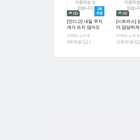
1회
무료
[인디고] 내일 무지
[시트러스]
개가 뜨지 않아도
더 담담하게
키하라 노리코
키하라 노리코
8회/완결/
1
12회/완결/