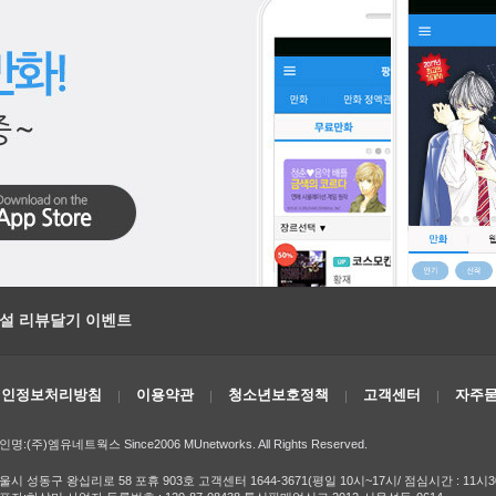
소설 리뷰달기 이벤트
개인정보처리방침
이용약관
청소년보호정책
고객센터
자주묻
인명:(주)엠유네트웍스 Since2006 MUnetworks. All Rights Reserved.
울시 성동구 왕십리로 58 포휴 903호 고객센터 1644-3671(평일 10시~17시/ 점심시간 : 11시3