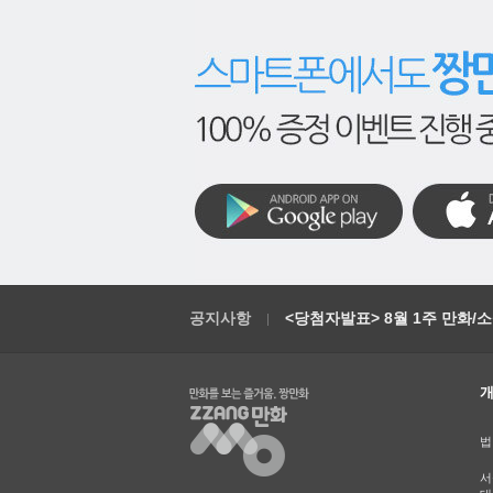
공지사항
<당첨자발표> 8월 1주 만화/
법
서