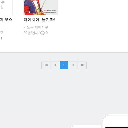
미 오스
타이치야, 울지마!
카노우 세이사쿠
사쿠
20권/연재/
0
1
<<
<
1
>
>>