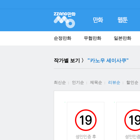
순정만화
무협만화
일본만화
작가별 보기 〉
"카노우 세이사쿠"
최신순
인기순
제목순
리뷰순
할인순