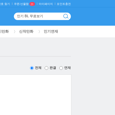
호 찾기
마이페이지
포인트충전
쿠폰/선물함
21
기만화
신작만화
인기연재
전체
완결
연재