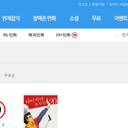
로그인
회원가입
아이디·
비밀번
BL만화
해외만화
19+만화
인
무료순