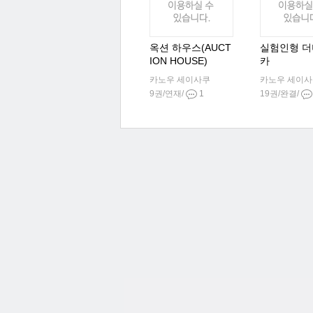
옥션 하우스(AUCT
실험인형 더
ION HOUSE)
카
카노우 세이사쿠
카노우 세이
9권/연재/
1
19권/완결/