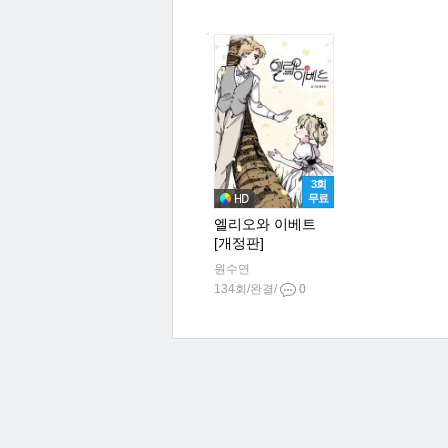
3회
무료
엘리오와 이베트
[개정판]
원수연
134회/완결/
0