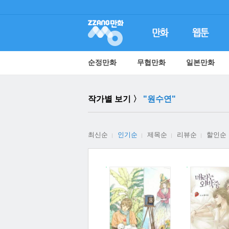
순정만화
무협만화
일본만화
작가별 보기 〉
"원수연"
최신순
인기순
제목순
리뷰순
할인순