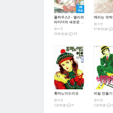
1회
무료
풀하우스2 - 엘리와
매리는 외박
라이더의 새로운 이
원수연
야기
원수연
67회/완결/
35회/완결/
25
휴머노이드이오
비밀 만들기
원수연
원수연
2권/완결/
0
2권/완결/