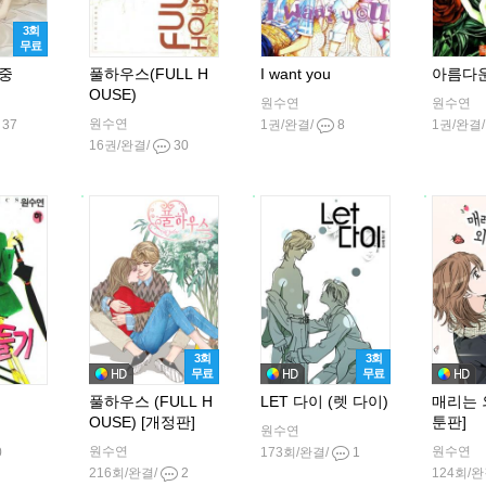
3회
무료
중
풀하우스(FULL H
I want you
아름다
OUSE)
원수연
원수연
원수연
37
1권/완결/
8
1권/완결
16권/완결/
30
3회
3회
무료
무료
풀하우스 (FULL H
LET 다이 (렛 다이)
매리는 
OUSE) [개정판]
툰판]
원수연
원수연
원수연
0
173회/완결/
1
216회/완결/
2
124회/완