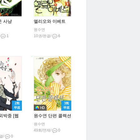
운 사냥
엘리오와 이베트
원수연
/
1
10권/완결/
6
2회
3회
무료
무료
외박중 [웹
원수연 단편 콜렉션
원수연
49회/연재/
0
결/
0