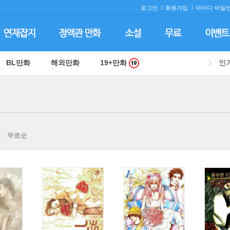
로그인
회원가입
아이디·
비밀번
BL만화
해외만화
19+만화
인
무료순