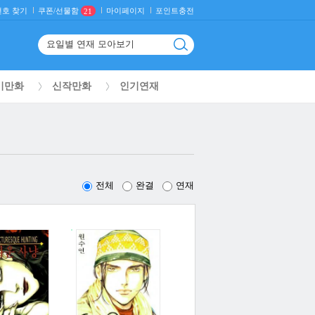
호 찾기
마이페이지
포인트충전
쿠폰/선물함
21
기만화
신작만화
인기연재
전체
완결
연재