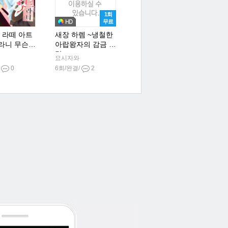
1회
무료
] 라떼 아트
새장 하렘 ~냉철한
라니 무슨
아랍왕자의 감금 사
랑~
요시자와
/
0
6회/완결/
2