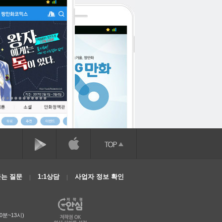
는 질문
1:1상담
사업자 정보 확인
0분~13시)