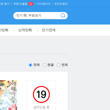
호 찾기
마이페이지
포인트충전
쿠폰/선물함
21
기만화
신작만화
인기연재
전체
완결
연재