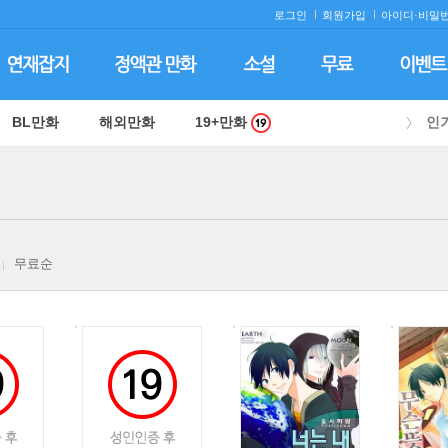
로그인
회원가입
아이디·
비밀번
BL만화
해외만화
19+만화
인
무료순