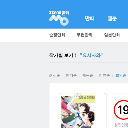
순정만화
무협만화
일본만화
작가별 보기 〉
"요시자와"
최신순
인기순
제목순
리뷰순
할인순