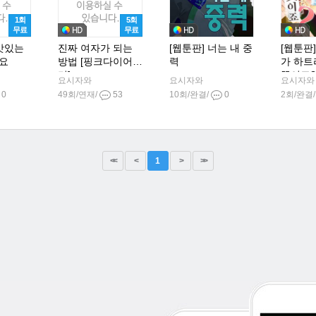
1회
5회
무료
무료
 맛있는
진짜 여자가 되는
[웹툰판] 너는 내 중
[웹툰판
요
방법 [핑크다이어
력
가 하트
리]
뜻이죠?
요시자와
요시자와
요시자와
0
49회/연재/
53
10회/완결/
0
2회/완결
<<
<
1
>
>>