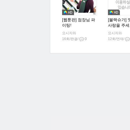
[웹툰판] 점장님 파
[블랙슈가]
이팅!
사랑을 주세
요시자와
요시자와
16회/완결/
0
12회/연재/