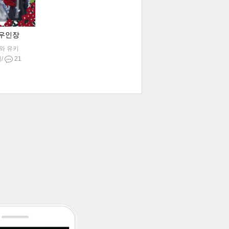
 우인장
와 유키
재/
21