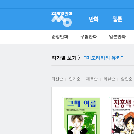
순정만화
무협만화
일본만화
작가별 보기 〉
"미도리카와 유키"
최신순
인기순
제목순
리뷰순
할인순