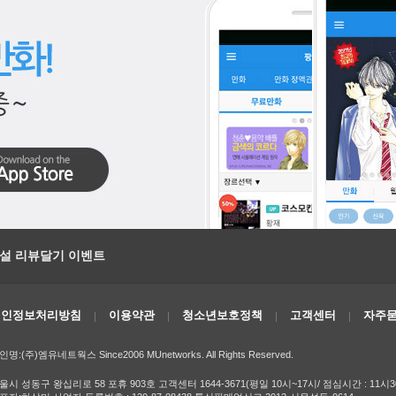
소설 리뷰달기 이벤트
개인정보처리방침
이용약관
청소년보호정책
고객센터
자주묻
인명:(주)엠유네트웍스 Since2006 MUnetworks. All Rights Reserved.
울시 성동구 왕십리로 58 포휴 903호 고객센터 1644-3671(평일 10시~17시/ 점심시간 : 11시3