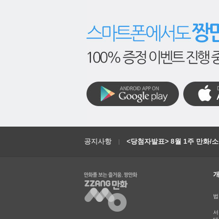
공지사항
<당첨자발표> 8월 1주 만화/
법
서