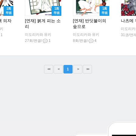
1회
1회
1회
무료
무료
무료
색 의자
[연재] 붉게 피는 소
[연재] 반딧불이의
나츠메
리
숲으로
유키
미도리카
미도리카와 유키
미도리카와 유키
1
31권/연
27회/완결/
1
8회/완결/
4
<<
<
1
>
>>