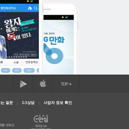
는 질문
1:1상담
사업자 정보 확인
0분~13시)