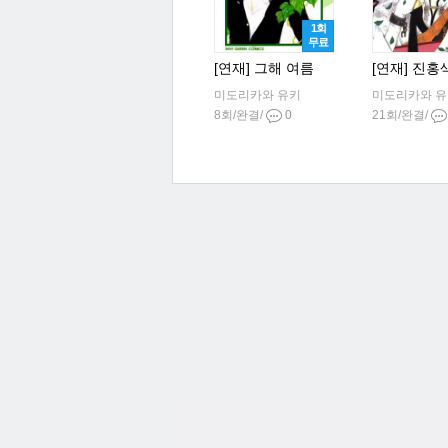
1회
무료
[연재] 그해 여름
[연재] 진홍
미도리카와 유키
미도리카와 
8회/완결/
0
21회/완결/