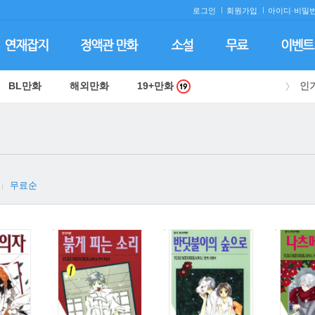
로그인
회원가입
아이디·
비밀번
BL만화
해외만화
19+만화
인
무료순