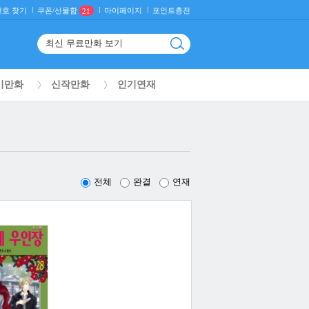
호 찾기
마이페이지
포인트충전
쿠폰/선물함
21
기만화
신작만화
인기연재
전체
완결
연재