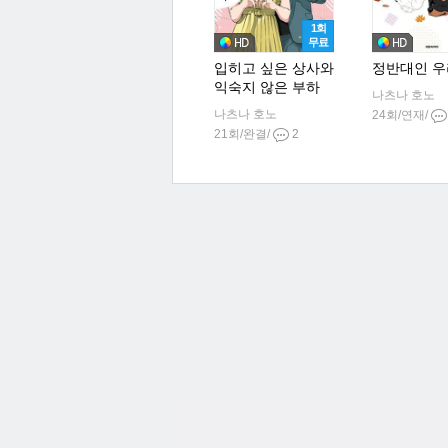
1회
무료
입히고 싶은 상사와
정반대인 
익숙지 않은 부하
나츠나 호노
나츠나 호노
24회/연재/
21회/완결/
2