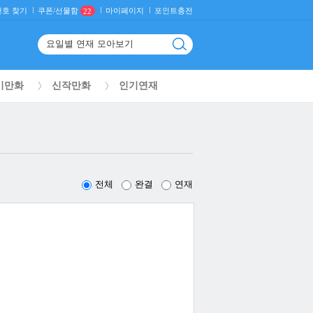
호 찾기
마이페이지
포인트충전
쿠폰/선물함
22
기만화
신작만화
인기연재
전체
완결
연재