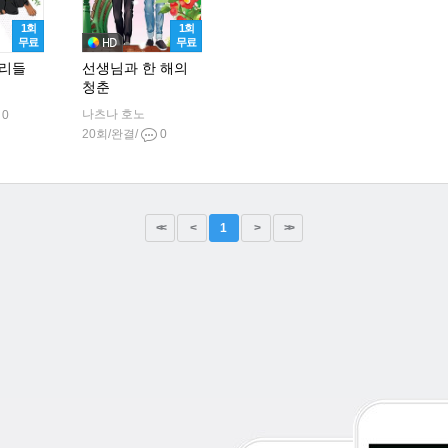
1회
1회
무료
무료
우리들
선생님과 한 해의
청춘
나츠나 호노
0
20회/완결/
0
<<
<
1
>
>>