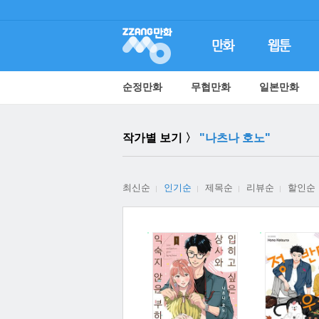
순정만화
무협만화
일본만화
작가별 보기 〉
"나츠나 호노"
최신순
인기순
제목순
리뷰순
할인순