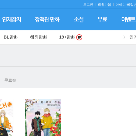
로그인
회원가입
아이디·
비밀번
BL만화
해외만화
19+만화
인
무료순