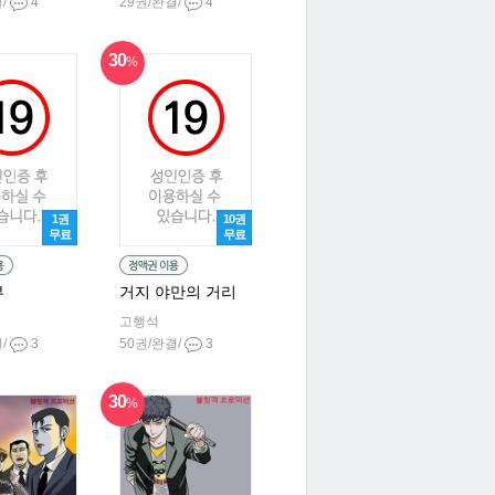
결/
4
29권/완결/
4
30
%
1권
10권
무료
무료
부
거지 야만의 거리
고행석
결/
3
50권/완결/
3
30
%