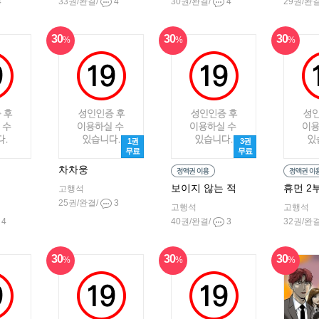
4
33권/완결/
4
30권/완결/
4
29권/완
30
30
30
%
%
%
1권
3권
무료
무료
차차웅
보이지 않는 적
휴먼 2
고행석
25권/완결/
3
고행석
고행석
4
40권/완결/
3
32권/완
30
30
30
%
%
%