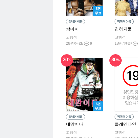
5권
무료
쌈마이
천하괴물
고행석
고행석
28권/완결/
9
18권/완결/
30
30
%
%
5권
무료
내맘이다
클레멘타인
고행석
고행석