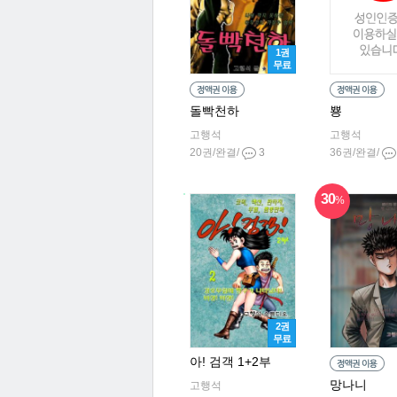
1권
무료
돌빡천하
뿅
고행석
고행석
20권/완결/
3
36권/완결/
30
%
2권
무료
아! 검객 1+2부
망나니
고행석