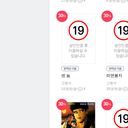
22권/완결/
4
6권/완결/
30
30
%
%
센 놈
라면봉지
고행석
고행석
18권/완결/
4
38권/완결/
30
30
%
%