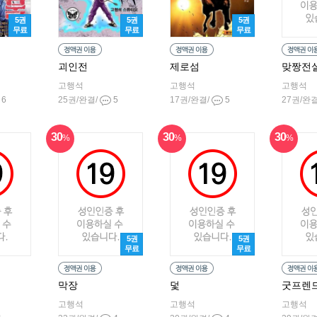
5권
5권
5권
무료
무료
무료
괴인전
제로섬
맞짱전
고행석
고행석
고행석
6
25권/완결/
5
17권/완결/
5
27권/완
30
30
30
%
%
%
5권
5권
무료
무료
막장
덫
굿프렌
고행석
고행석
고행석