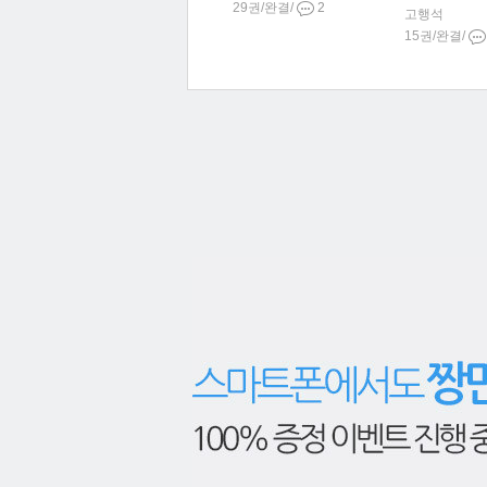
29권/완결/
2
고행석
15권/완결/