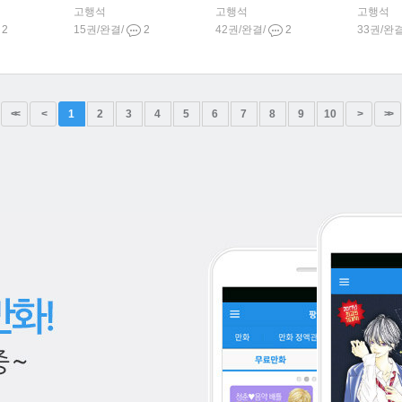
고행석
고행석
고행석
2
15권/완결/
2
42권/완결/
2
33권/완
<<
<
1
2
3
4
5
6
7
8
9
10
>
>>