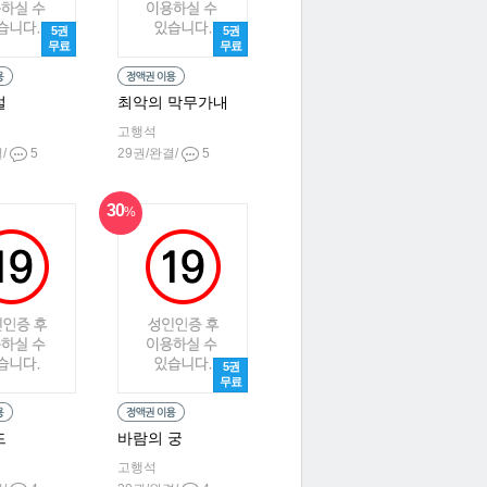
5권
5권
무료
무료
설
최악의 막무가내
고행석
결/
5
29권/완결/
5
30
%
5권
무료
드
바람의 궁
고행석