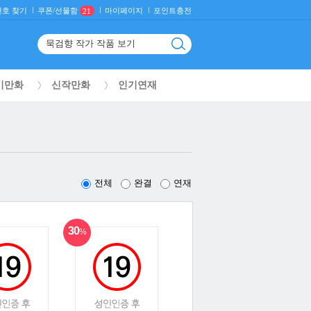
호 찾기
마이페이지
포인트충전
쿠폰/선물함
21
기만화
신작만화
인기연재
전체
완결
연재
30
%