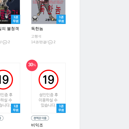
1권
1권
무료
무료
실의 불청객
독한놈
고행석
결/
2
14권/완결/
2
30
%
1권
1권
무료
무료
비익조