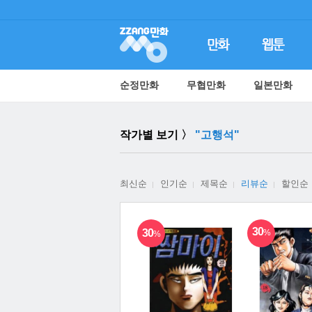
순정만화
무협만화
일본만화
작가별 보기 〉
"고행석"
최신순
인기순
제목순
리뷰순
할인순
30
30
%
%