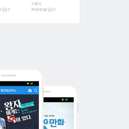
고행석
결/
2
35권/완결/
2