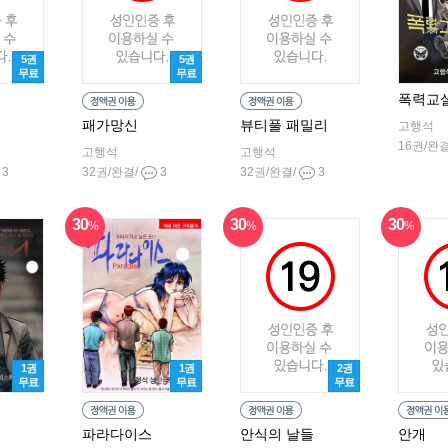
5권
5권
무료
무료
폭력교
패가망신
뷰티풀 패밀리
고행석
16권/완
고행석
고행석
3
32권/완결/
3
32권/완결/
3
30
30
30
%
%
%
1권
1권
2권
무료
무료
무료
파라다이스
안식의 날들
안개