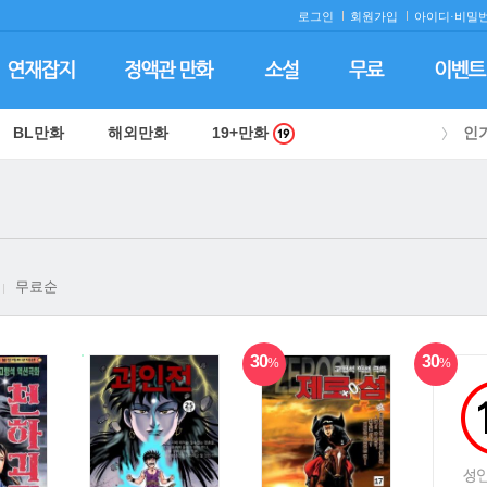
로그인
회원가입
아이디·
비밀번
BL만화
해외만화
19+만화
인
무료순
30
30
%
%