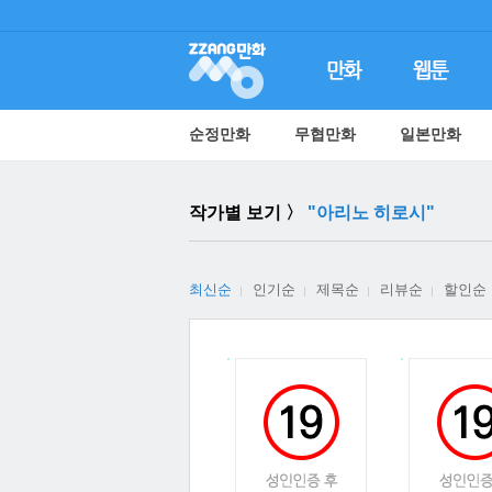
순정만화
무협만화
일본만화
작가별 보기 〉
"아리노 히로시"
최신순
인기순
제목순
리뷰순
할인순