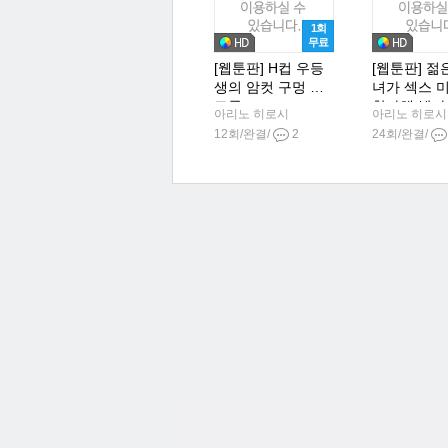
1회
무료
[웹툰판] H컵 우등
[웹툰판] 젊
생의 암컷 구멍 조
녀가 섹스 
교론
참가해 봤다
아리노 히로시
아리노 히로시
12회/완결/
2
24회/완결/