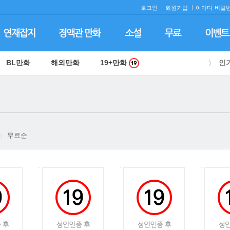
로그인
회원가입
아이디·
비밀번
BL만화
해외만화
19+만화
인
무료순