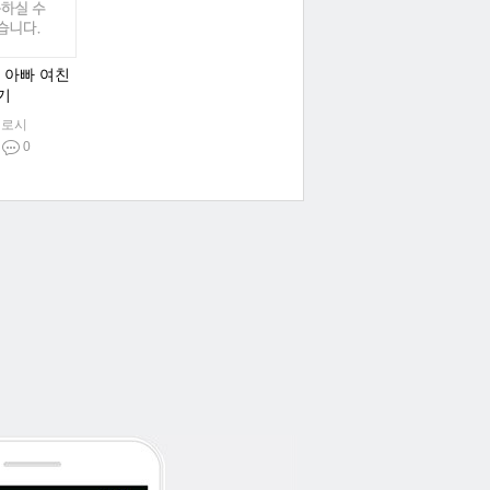
] 아빠 여친
기
히로시
/
0