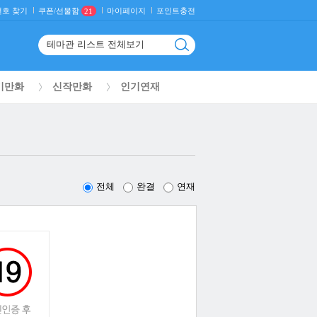
호 찾기
마이페이지
포인트충전
쿠폰/선물함
21
기만화
신작만화
인기연재
전체
완결
연재