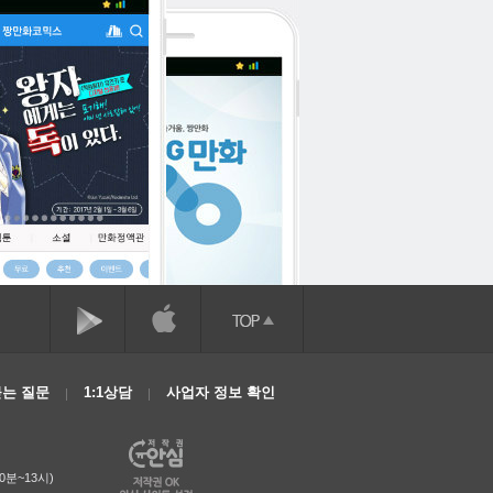
는 질문
1:1상담
사업자 정보 확인
0분~13시)