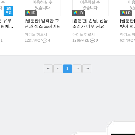
1회
무료
은 유부
[웹툰판] 엄격한 교
[웹툰판] 손님, 신음
[웹툰판
미팅에
관과 섹스 트레이닝
소리가 너무 커요
뺏어 먹
아리노 히로시
아리노 히로시
아리노 
1
12회/완결/
4
12회/완결/
0
6회/완결
<<
<
1
>
>>