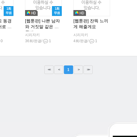
1회
1회
무료
무료
그 동경
[웹툰판] 나쁜 남자
[웹툰판] 잔뜩 느끼
머로 물
와 거짓말 같은 하
게 해줄게요
룻밤
시리자키
시리자키
0
36회/완결/
1
4회/완결/
1
<<
<
1
>
>>