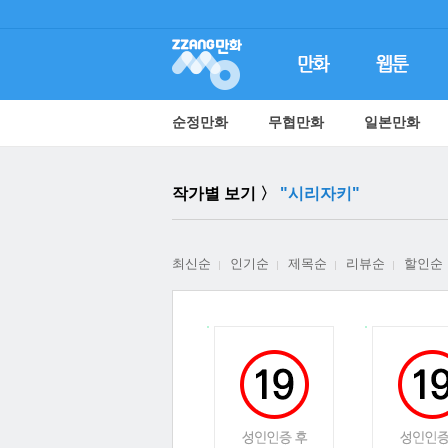
순정만화
무협만화
일본만화
작가별 보기 〉
"시리자키"
최신순
인기순
제목순
리뷰순
할인순