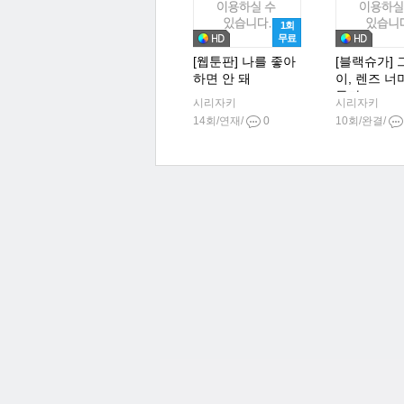
1회
무료
[웹툰판] 나를 좋아
[블랙슈가] 
하면 안 돼
이, 렌즈 너
들다
시리자키
시리자키
14회/연재/
0
10회/완결/