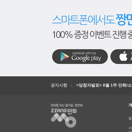
공지사항
<당첨자발표> 8월 1주 만화/
법
서