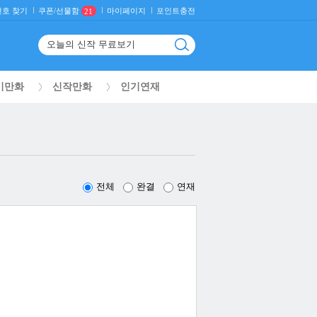
호 찾기
마이페이지
포인트충전
쿠폰/선물함
21
기만화
신작만화
인기연재
전체
완결
연재