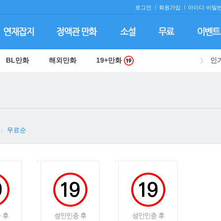
로그인
회원가입
아이디·
비밀번
BL만화
해외만화
19+만화
인
무료순