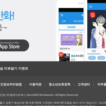
소설 리뷰달기 이벤트
개인정보처리방침
이용약관
청소년보호정책
고객센터
자주묻
인명:(주)엠유네트웍스 Since2006 MUnetworks. All Rights Reserved.
울시 성동구 왕십리로 58 포휴 903호 고객센터 1644-3671(평일 10시~17시/ 점심시간 : 11시3