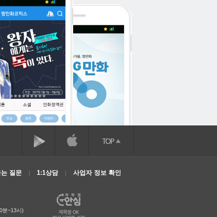
는 질문
1:1상담
사업자 정보 확인
0분~13시)