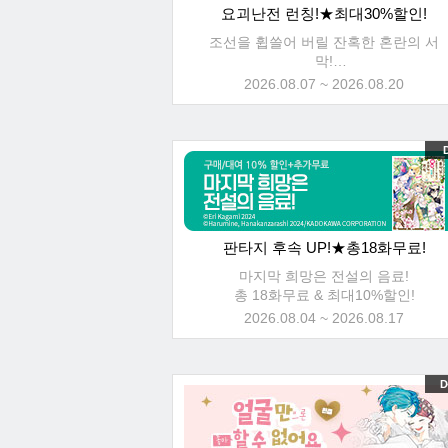
요괴난전 런칭!★최대30%할인!
조선을 휩쓸어 버릴 잔혹한 혼란의 서
막!
총 5화무료 & 최대30%할인!
2026.08.07 ~ 2026.08.20
D
판타지 후속 UP!★총18화무료!
마지막 희망은 전설의 음료!
총 18화무료 & 최대10%할인!
2026.08.04 ~ 2026.08.17
D