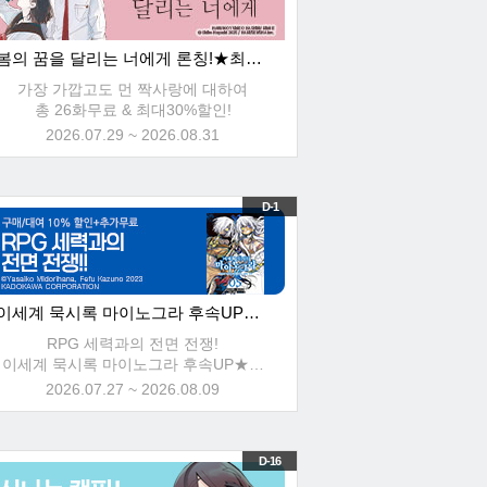
봄의 꿈을 달리는 너에게 론칭!★최대30%할인!
가장 가깝고도 먼 짝사랑에 대하여
총 26화무료 & 최대30%할인!
2026.07.29 ~ 2026.08.31
D-1
이세계 묵시록 마이노그라 후속UP★총18화 무료!
RPG 세력과의 전면 전쟁!
이세계 묵시록 마이노그라 후속UP★총
18화 무료!+10% 할인!
2026.07.27 ~ 2026.08.09
D-16