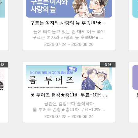
할인!
구르는 여자와 사랑의 늪 후속UP★총44화 무료!
늪에 빠져들고 있는 건 대체 어느 쪽?!
구르는 여자와 사랑의 늪 후속UP★총4
4화 무료+최대 30% 할인!
2026.07.24 ~ 2026.08.20
-12
D-16
룸 투어즈 런칭★총11화 무료+10% 할인!
공간은 감정보다 솔직하다
룸 투어즈 런칭★총11화 무료+10% 할
인!
2026.07.23 ~ 2026.08.24