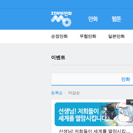
순정만화
무협만화
일본만화
이벤트
만화
등록순
마감순
D
선생님! 저희들이 세계를 멸망시킵니다 후속!★총48화무료!