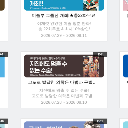
미술부 그룹전 개최!★총22화무료!
이제껏 없었던 미술 청춘 만화!
총 22화무료 & 최대10%할인!
2026.07.29 ~ 2026.08.11
-4
D-2
고도로 발달한 의학은 마법과 구별할 수 없다 후속UP★총24화 무료!
지진에도 멈출 수 없는 수술!
고도로 발달한 의학은 마법과 구별할
수 없다 후속UP★총24화 무료+10% 할
2026.07.28 ~ 2026.08.10
인!
-16
D-12