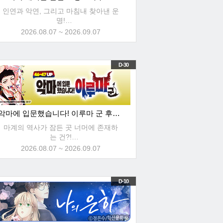
인연과 악연, 그리고 마침내 찾아낸 운
명!
총 65화무료 & 최대30%할인!
2026.08.07 ~ 2026.09.07
D-30
악마에 입문했습니다! 이루마 군 후속!★총78화무료!
마계의 역사가 잠든 곳 너머에 존재하
는 건?!
총 78화무료 & 최대30%할인!
2026.08.07 ~ 2026.09.07
D-10