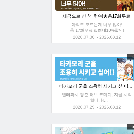
세금으로 산 책 후속!★총17화무료!
아직도 모르는게 너무 많아!
총 17화무료 & 최대10%할인!
2026.07.30 ~ 2026.08.12
D
타카모리 군을 조용히 시키고 싶어!★최대10%할인!
텔레파시 청춘 러브 코미디, 지금 시작
합니다!
리에토 후속! & 최대10%할인!
2026.07.29 ~ 2026.08.12
D