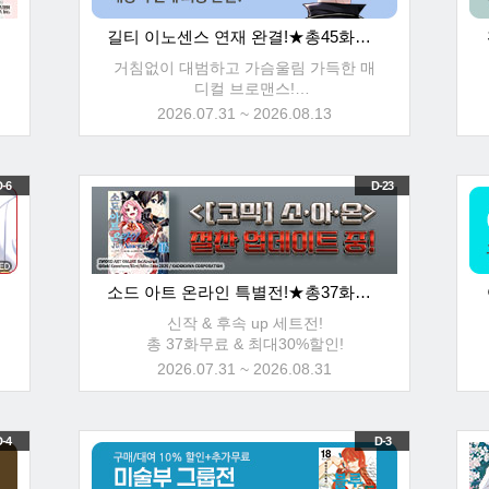
길티 이노센스 연재 완결!★총45화무료!
거침없이 대범하고 가슴울림 가득한 매
디컬 브로맨스!
총 45화+5권무료! & 최대30%할인!
2026.07.31 ~ 2026.08.13
-6
D-23
소드 아트 온라인 특별전!★총37화무료!
신작 & 후속 up 세트전!
총 37화무료 & 최대30%할인!
2026.07.31 ~ 2026.08.31
-4
D-3