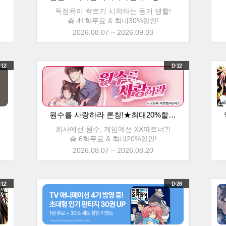
독점욕이 싹트기 시작하는 동거 생활!
총 41화무료 & 최대30%할인!
2026.08.07 ~ 2026.09.03
-12
D-12
원수를 사랑하라 론칭!★최대20%할인!
회사에선 원수, 게임에선 XX파트너?!
총 6화무료 & 최대20%할인!
2026.08.07 ~ 2026.08.20
-12
D-26