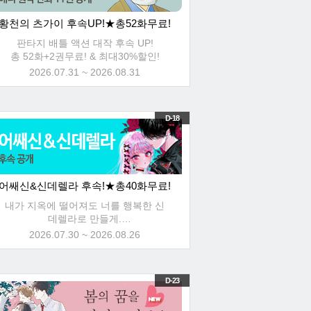
황천의 츠가이 후속UP!★총52화무료!
판타지 배틀 액션 대작 후속 UP!
총 52화+2권무료! & 최대30%할인!
2026.07.31 ~ 2026.08.31
D-18
어쌔신&신데렐라 후속!★총40화무료!
내가 지옥에 떨어져도 너를 행복한 신
데렐라로 만들게.
총 40화무료 & 최대30%할인!
2026.07.30 ~ 2026.08.26
D-23