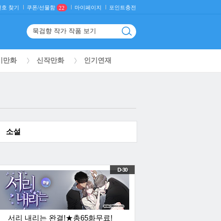
호 찾기
마이페이지
포인트충전
쿠폰/선물함
22
기만화
신작만화
인기연재
소설
D-30
서리 내리는 완결!★총65화무료!