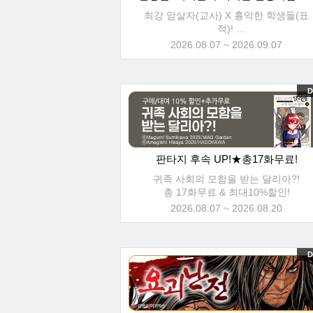
최강 암살자(교사) X 흉악한 학생들(표
적)!
총 48화무료 & 최대30%할인!
2026.08.07 ~ 2026.09.07
D
판타지 후속 UP!★총17화무료!
귀족 사회의 모함을 받는 달리아?!
총 17화무료 & 최대10%할인!
2026.08.07 ~ 2026.08.20
D