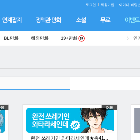
로그인
회원가입
아이디·
비밀번
BL만화
해외만화
19+만화
인
-30
D-26
완전 쓰레기인 와타라세인데★총41화무료!