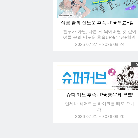
여름 끝의 언노운 후속UP★무료+
친구가 아닌, 다른 게 되어버릴 것 같아
여름 끝의 언노운 후속UP★무료+할인!
2026.07.27 ~ 2026.08.24
D
슈퍼 커브 후속UP★총47화 무료!
언제나 히어로는 바이크를 타오 오니
까!
슈퍼 커브 후속UP★총47화 무료+최대
2026.07.21 ~ 2026.08.20
30% 할인!