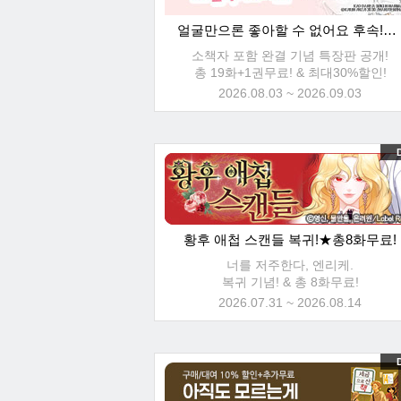
얼굴만으론 좋아할 수 없어요 후속!★최대30%할인!
소책자 포함 완결 기념 특장판 공개!
총 19화+1권무료! & 최대30%할인!
2026.08.03 ~ 2026.09.03
D
황후 애첩 스캔들 복귀!★총8화무료!
너를 저주한다, 엔리케.
복귀 기념! & 총 8화무료!
2026.07.31 ~ 2026.08.14
D