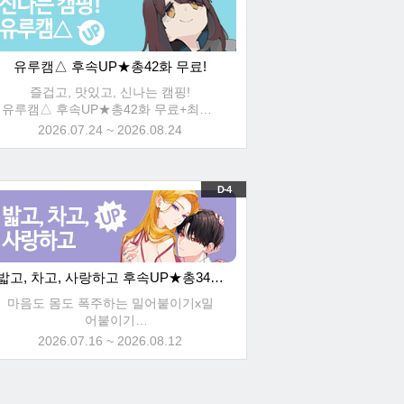
유루캠△ 후속UP★총42화 무료!
즐겁고, 맛있고, 신나는 캠핑!
유루캠△ 후속UP★총42화 무료+최대3
0% 할인!
2026.07.24 ~ 2026.08.24
D-4
밟고, 차고, 사랑하고 후속UP★총34화 무료!
마음도 몸도 폭주하는 밀어붙이기x밀
어붙이기
밟고, 차고, 사랑하고 후속UP★총34화
2026.07.16 ~ 2026.08.12
무료+최대30% 할인!