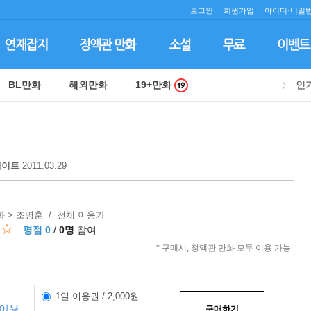
로그인
회원가입
아이디·
비밀번
BL만화
해외만화
19+만화
인
데이트
2011.03.29
 > 조명훈 / 전체 이용가
☆☆
평점 0
/
0명
참여
* 구매시, 정액관 만화 모두 이용 가능
1일 이용권 / 2,000원
 이용
구매하기