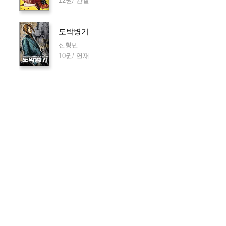
12권/ 완결
도박병기
신형빈
10권/ 연재