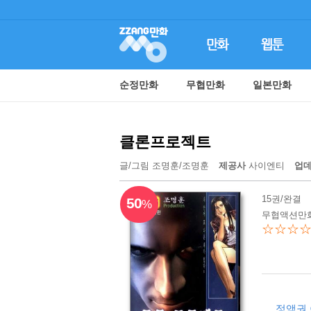
순정만화
무협만화
일본만화
클론프로젝트
글/그림
조명훈
/
조명훈
제공사
사이엔티
업
15권/완결
50
%
무협액션만화
☆☆☆
정액권