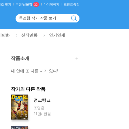
호 찾기
마이페이지
포인트충전
쿠폰/선물함
22
기만화
신작만화
인기연재
작품소개
내 안에 또 다른 내가 있다!
작가의 다른 작품
덩크탱크
조명훈
21권/ 완결