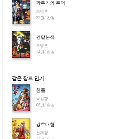
깍두기의 주먹
조명훈
22권/ 완결
건달본색
조명훈
14권/ 완결
같은 장르 인기
천졸
묵검향
68권/ 완결
강호대협
천제황