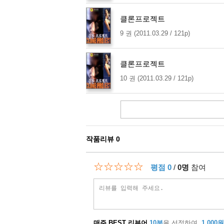
클론프로젝트
9 권 (2011.03.29 / 121p)
클론프로젝트
10 권 (2011.03.29 / 121p)
작품리뷰
0
☆☆☆☆☆
평점 0
/
0명
참여
매주 BEST 리뷰어
10분
을 선정하여,
1,000원