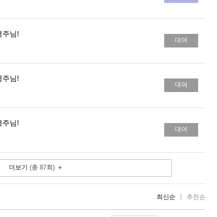
영주님!
대여
영주님!
대여
영주님!
대여
더보기
(총 87회)
＋
|
최신순
추천순