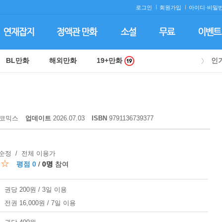
로그인
회원가입
아이디·
비밀번
BL만화
해외만화
19+만화
인
코믹스
업데이트
2026.07.03
ISBN
9791136739377
 순정 / 전체 이용가
☆☆
평점 0
/
0명
참여
권당 200원 / 3일 이용
전권 16,000원 / 7일 이용