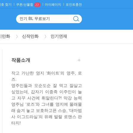
호 찾기
마이페이지
포인트충전
쿠폰/선물함
22
기만화
신작만화
인기연재
작품소개
작고 가난한 영지 ‘화이트’의 영주, 로
즈.
영주민들과 오순도순 잘 먹고 잘살고
싶었는데, 갑자기 이종족 이주민이 늘
고 자꾸 사건에 휘말린다?! 막강 능력
영주님 ‘로즈’와 그녀를 영지에 몰래몰
래 숨겨 놓고 보호하고픈 스승, ‘대마법
사 이그드라실’의 유쾌 발랄 로맨스 판
타지!