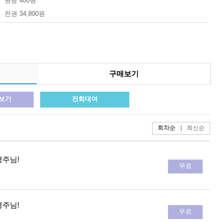
권당 400원
전권 34,800원
구매보기
료보기
전회대여
회차순
|
최신순
영주님!
무료
영주님!
무료