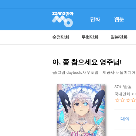
순정만화
무협만화
일본만화
아, 쫌 참으세요 영주님!
글/그림
daybook
/
새우초밥
제공사
서울미디어
87회/완결
국내만화 >
☆☆☆
대여