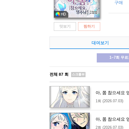
구매
맛보기
찜하기
대여보기
1~7회 무
전체
87
회
스크롤뷰
아, 쫌 참으세요 
1회 (2026.07.03)
아, 쫌 참으세요 
2회 (2026.07.03)