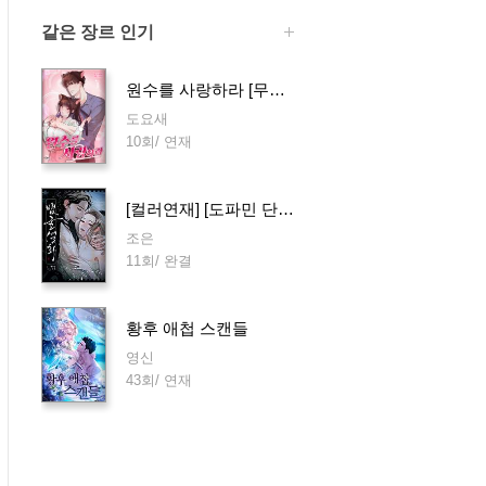
같은 장르 인기
원수를 사랑하라 [무삭제판]
도요새
10회/ 연재
[컬러연재] [도파민 단편선] 뱀굴설화
조은
11회/ 완결
황후 애첩 스캔들
영신
43회/ 연재