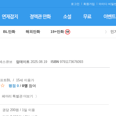
로그인
회원가입
아이디·
비밀번
BL만화
해외만화
19+만화
인
넥스큐브
업데이트
2025.08.19
ISBN
9791173676093
소프트BL / 15세 이용가
☆☆
평점 0
/
0명
참여
페어리 특별관 더보기
권당 200원 / 1일 이용