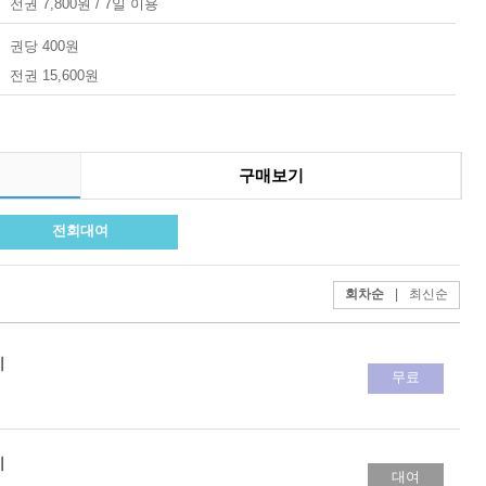
전권 7,800원 / 7일 이용
권당 400원
전권 15,600원
구매보기
전회대여
회차순
|
최신순
키
무료
키
대여