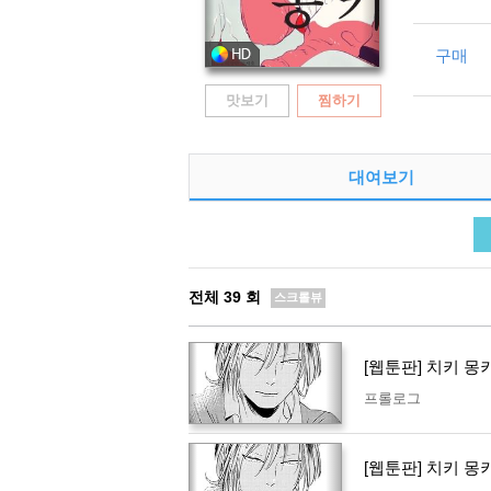
구매
맛보기
찜하기
대여보기
전체
39
회
스크롤뷰
[웹툰판] 치키 몽
프롤로그
[웹툰판] 치키 몽