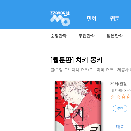
순정만화
무협만화
일본만화
[웹툰판] 치키 몽키
글/그림
오노하라 요코
/
오노하라 요코
제공사
39회/완결
BL만화 > 
☆☆☆
추천
대여