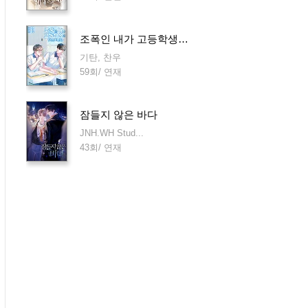
조폭인 내가 고등학생이 되었습니다
기탄, 찬우
59회/ 연재
잠들지 않은 바다
JNH.WH Stud...
43회/ 연재