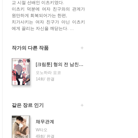
교 시절 선배인 이츠키였다.
이츠키 덕분에 여자 친구와의 관계가
원만하게 회복되어가는 한편,
치가사키는 여자 친구가 아닌 이츠키
에게 끌리는 자신을 깨닫는다.
정신을 차리고 보니 이츠키의 야한 모
습을 망상하며 여자 친구와 몸을 섞는
중에도 그 남자를 떠올리게 되는데―.
작가의 다른 작품
[BABY COMICS]
[크림툰] 형의 전 남친과 하는 연애는
CHEEKY MONKEY
오노하라 요코
©Yoko Onohara 2018
14회/ 완결
All rights reserved
First published in Japan in 2018 by F
USION PRODUCT Publishers Ltd., To
kyo
같은 장르 인기
Korean version published by NEXCU
BE, Inc.
Under license from FUSION PRODU
채무관계
CT Publishers Ltd.
W타오
49회/ 완결