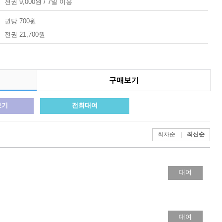
전권 9,000원 / 7일 이용
권당 700원
전권 21,700원
구매보기
보기
전회대여
회차순
|
최신순
대여
대여