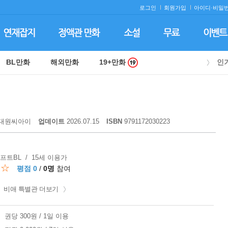
로그인
회원가입
아이디·
비밀번
BL만화
해외만화
19+만화
인
대원씨아이
업데이트
2026.07.15
ISBN
9791172030223
소프트BL / 15세 이용가
☆☆
평점 0
/
0명
참여
비애 특별관 더보기
권당 300원 / 1일 이용