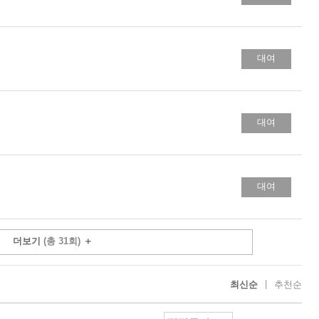
대여
대여
대여
더보기
(총 31회)
＋
|
최신순
추천순