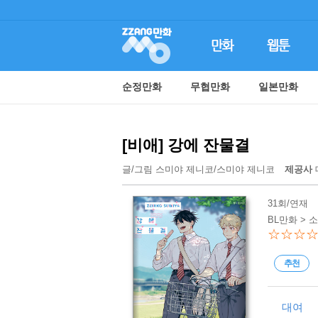
순정만화
무협만화
일본만화
[비애] 강에 잔물결
글/그림
스미야 제니코
/
스미야 제니코
제공사
31회/연재
BL만화 > 
☆☆☆
추천
대여