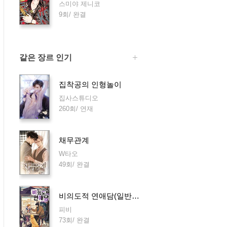
스미야 제니코
9회/ 완결
같은 장르 인기
집착공의 인형놀이
집사스튜디오
260회/ 연재
채무관계
W타오
49회/ 완결
비의도적 연애담(일반판)
피비
73회/ 완결