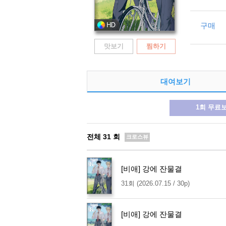
구매
맛보기
찜하기
대여보기
1회 무료
전체
31
회
크로스뷰
[비애] 강에 잔물결
31회 (2026.07.15 / 30p)
[비애] 강에 잔물결