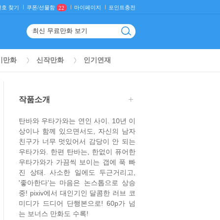
호 찾기
마이페이지
포인트충전
쿠폰/선물함
22
기만화
신작만화
인기연재
작품소개
탄바와 우타가와는 연인 사이. 10년 이
상이나 함께 있으면서도, 자신의 남자
친구가 너무 멋있어서 감당이 안 되는
우타가와. 한편 탄바는, 한없이 퓨어한
우타가와가 가끔씩 보이는 갭에 푹 빠
진 상태. 사소한 일에도 두근거리고,
'좋아한다'는 마음은 논스톱으로 상승
중! pixiv에서 대인기인 달콤한 러브 코
미디가 드디어 단행본으로! 60p가 넘
는 보너스 만화도 수록!