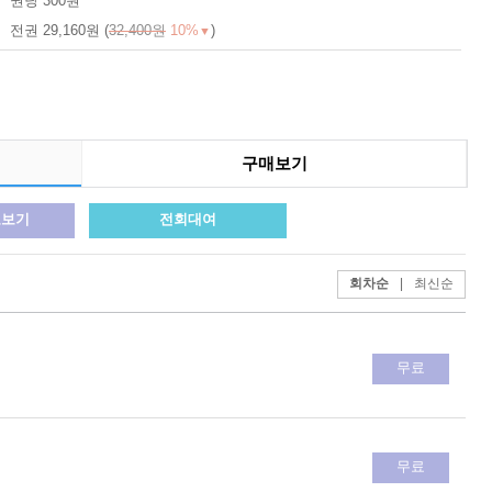
권당 300원
전권 29,160원 (
32,400원
10%
)
▼
구매보기
료보기
전회대여
회차순
|
최신순
무료
무료