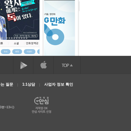
는 질문
1:1상담
사업자 정보 확인
0분~13시)