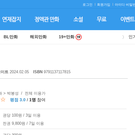
로그인
회원가입
아이디·
비밀번
BL만화
해외만화
19+만화
인
데이트
2024.02.05
ISBN
9791137117815
 > 박봉성 / 전체 이용가
☆☆
평점 3.0
/
1명
참여
권당 100원 / 3일 이용
전권 9,800원 / 7일 이용