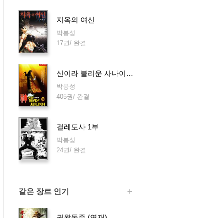
지옥의 여신
박봉성
17권/ 완결
신이라 불리운 사나이 5부
박봉성
405권/ 완결
걸레도사 1부
박봉성
24권/ 완결
같은 장르 인기
권왕독존 (연재)