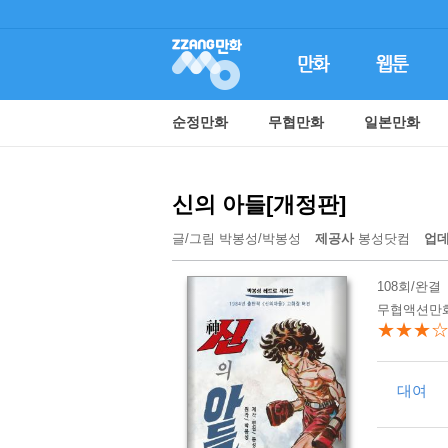
순정만화
무협만화
일본만화
신의 아들[개정판]
글/그림
박봉성
/
박봉성
제공사
봉성닷컴
업
108회/완결
무협액션만화
★★★
대여