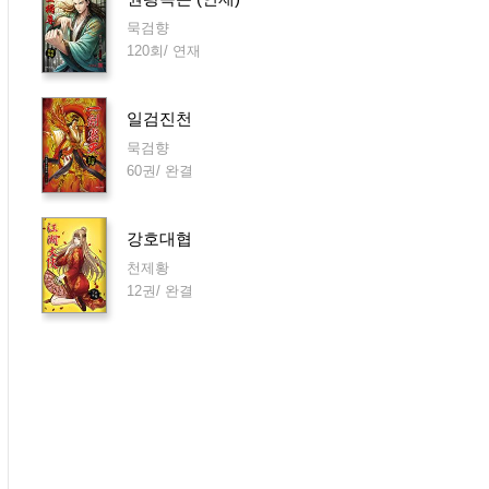
묵검향
120회/ 연재
일검진천
묵검향
60권/ 완결
강호대협
천제황
12권/ 완결