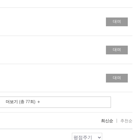
대여
대여
대여
더보기
(총 77회)
＋
|
최신순
추천순