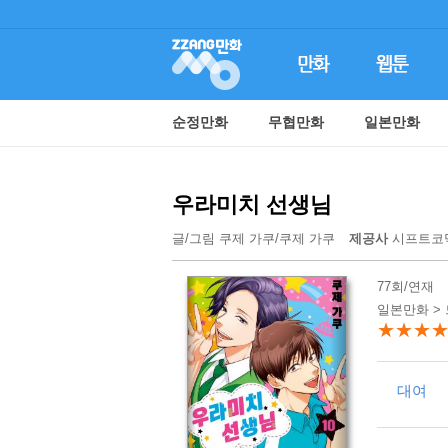
순정만화
무협만화
일본만화
우라미치 선생님
글/그림
쿠제 가쿠
/
쿠제 가쿠
제공사
시프트코
77회/연재
일본만화 >
★★★
대여