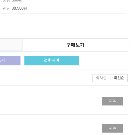
권당 500원
전권 38,500원
구매보기
보기
전회대여
회차순
|
최신순
대여
대여