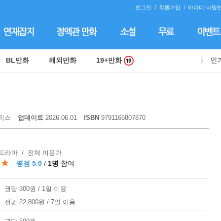
로그인
회원가입
아이디·
비밀번
BL만화
해외만화
19+만화
인
믹스
업데이트
2026.06.01
ISBN
9791165807870
 드라마 / 전체 이용가
★★
평점 5.0
/
1명
참여
권당 300원 / 1일 이용
전권 22,800원 / 7일 이용