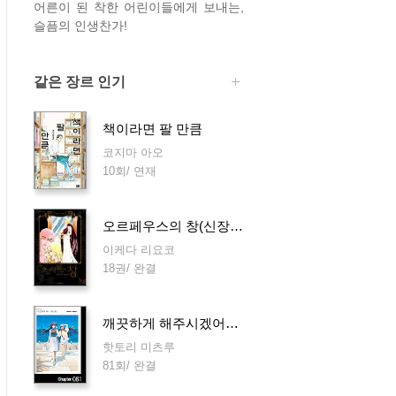
어른이 된 착한 어린이들에게 보내는,
슬픔의 인생찬가!
같은 장르 인기
책이라면 팔 만큼
코지마 아오
10회/ 연재
오르페우스의 창(신장판)[단행본]
이케다 리요코
18권/ 완결
깨끗하게 해주시겠어요?
핫토리 미츠루
81회/ 완결