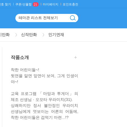
호 찾기
마이페이지
포인트충전
쿠폰/선물함
21
기만화
신작만화
인기연재
작품소개
착한 어린이들~!
뒷면을 알면 앞면이 보여, 그게 인생이
야~!
교육 프로그램 「마망과 투게더」의
체조 선생님 · 오모타 우라미치(31).
상쾌하지만 정서 불안정인 우라미치
선생님에게 엿보이는 어른의 어둠에,
착한 어린이들은 겁먹기 마련...!?