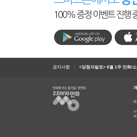
공지사항
<당첨자발표> 8월 1주 만화/
법
서
대