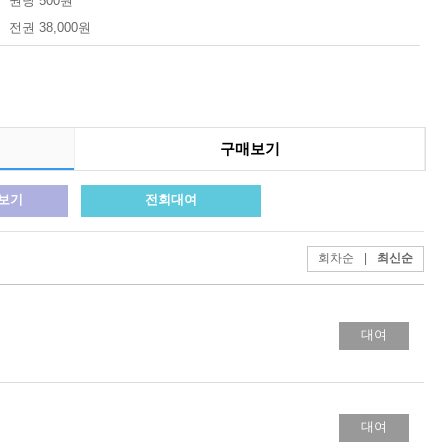
권당 500원
전권 38,000원
구매보기
료보기
전회대여
회차순
|
최신순
대여
대여