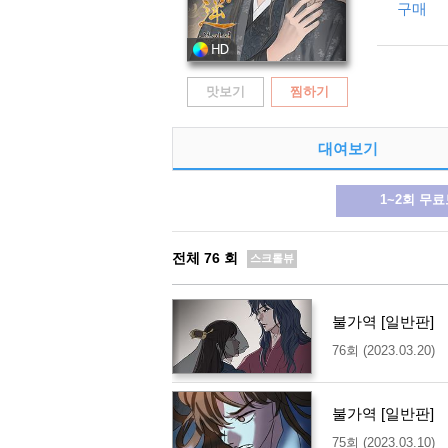
구매
맛보기
찜하기
대여보기
1~2회 무
전체
76
회
스크롤뷰
불가역 [일반판]
76회 (2023.03.20)
불가역 [일반판]
75회 (2023.03.10)