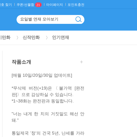
호 찾기
마이페이지
포인트충전
쿠폰/선물함
21
기만화
신작만화
인기연재
작품소개
[매월 10일/20일/30일 업데이트]
*무삭제 버전(+19)은〈불가역 [완전
판]〉으로 감상하실 수 있습니다.
*1~38화는 완전판과 동일합니다.
"너는 내게 한 치의 거짓말도 해선 안
돼."
통일제국 ’창’의 건국 5년, 난세를 가라