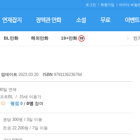
로그인
회원가입
아이디·
비밀번
BL만화
해외만화
19+만화
인
업데이트
2023.03.20
ISBN
9791136236784
,30일 연재
소프트BL / 15세 이용가
☆☆
평점 0
/
0명
참여
권당 300원 / 3일 이용
전권 22,200원 / 7일 이용