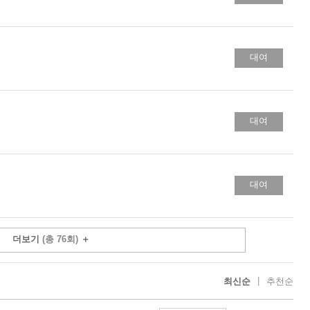
대여
대여
대여
더보기
(총 76회)
＋
|
최신순
추천순