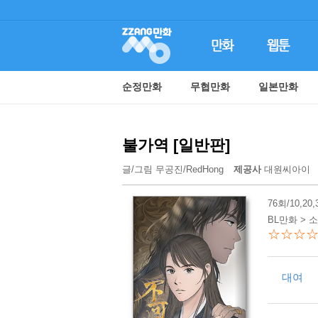
순정만화
무협만화
일본만화
불가역 [일반판]
글/그림
무공진
/
RedHong
제공사
대원씨아이
76회/10,20
BL만화 > 
☆☆☆
대여