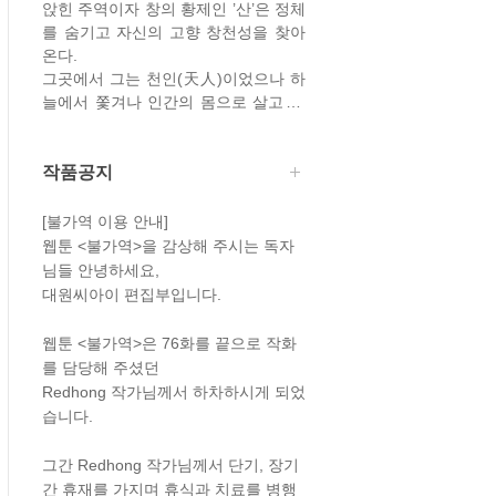
앉힌 주역이자 창의 황제인 ’산’은 정체
를 숨기고 자신의 고향 창천성을 찾아
온다.
그곳에서 그는 천인(天人)이었으나 하
늘에서 쫓겨나 인간의 몸으로 살고 있
는 ’강’을 만나게 되고 그에게 강하게
끌리게 된다.
하늘과의 관계가 금기시 되어 있는 창
작품공지
에서 천인은 정체가 발각되는 즉시 사
형이기에 강은 산에게서 멀어지려 하
[불가역 이용 안내]
지만
웹툰 <불가역>을 감상해 주시는 독자
끝내 황명을 거역할 수 없어 대신 산을
님들 안녕하세요,
속이기로 결심한다.
대원씨아이 편집부입니다.
과연 산이 알고 있는 것은 무엇이고 강
이 잊고 있는 것은 무엇인가…!
웹툰 <불가역>은 76화를 끝으로 작화
거부할 수 없는 거대한 운명의 굴레 앞
를 담당해 주셨던
에 다시금 맞물리는 두 사람의 생!!
Redhong 작가님께서 하차하시게 되었
습니다.
원작 : 소설 <불가역> 무공진
그간 Redhong 작가님께서 단기, 장기
간 휴재를 가지며 휴식과 치료를 병행