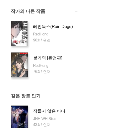
작가의 다른 작품
레인독스(Rain Dogs)
RedHong
90회/ 완결
불가역 [완전판]
RedHong
76회/ 연재
같은 장르 인기
잠들지 않은 바다
JNH.WH Stud...
43회/ 연재