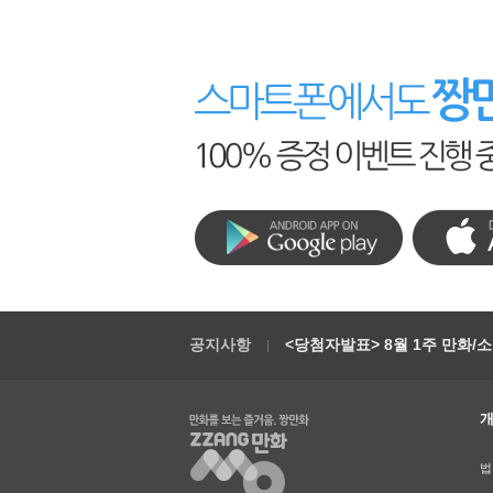
공지사항
<당첨자발표> 8월 1주 만화/
법