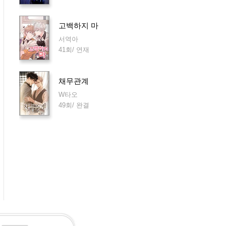
고백하지 마
서역아
41회/ 연재
채무관계
W타오
49회/ 완결