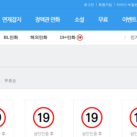
로그인
회원가입
아이디·
비밀번
BL만화
해외만화
19+만화
인
무료순