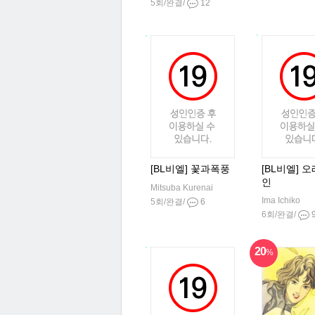
5회/완결/
12
[BL비엘] 꽃과폭풍
[BL비엘] 
인
Mitsuba Kurenai
Ima Ichiko
5회/완결/
6
6회/완결/
20
%