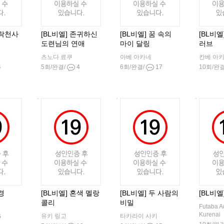
타락천사
[BL비엘] 존귀하신
[BL비엘] 꿈 속의
[BL비
도련님의 연애
마이 달링
러브
츠노다 료쿠
아베 아카네
칸베 아
4
5회/완결/
4
6회/완결/
17
10회/완
경
[BL비엘] 혼색 멜랑
[BL비엘] 두 사람의
[BL비
콜리
비밀
Futaba A
Kurenai
유키 링고
타카라이 사키
6