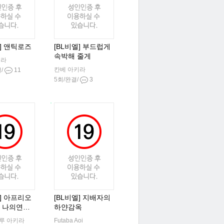
엘] 앤틱로즈
[BL비엘] 부드럽게
속박해 줄게
키라
칸베 아키라
결/
11
5회/완결/
3
엘] 아프리오
[BL비엘] 지배자의
 나의연애
하얀감옥
루 아키라
Futaba Aoi