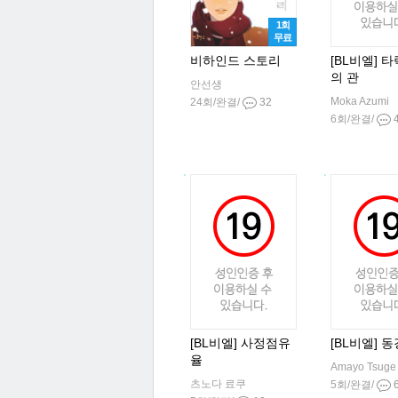
1회
무료
비하인드 스토리
[BL비엘] 
의 관
안선생
Moka Azumi
24회/완결/
32
6회/완결/
[BL비엘] 사정점유
[BL비엘] 동
율
Amayo Tsuge
츠노다 료쿠
5회/완결/