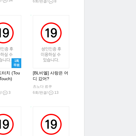
결/
34
6회/완결/
8
1회
무료
터치 (Tou
[BL비엘] 사랑은 어
Touch)
디 갔어?
츠노다 료쿠
결/
3
6회/완결/
13