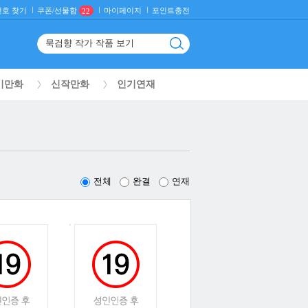
호 찾기
마이페이지
포인트충전
쿠폰/선물함
22
기만화
신작만화
인기연재
전체
완결
연재