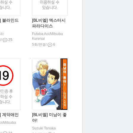
엘] 블라인드
[BL비엘] 엑스터시
파라다이스
키라
Futaba Aoi/Mitsuba
Kurenai
결/
25
5회/완결/
6
엘] 계약애인
[BL비엘] 미남이 좋
아!
oi/Mitsuba
Suzuki Tanaka