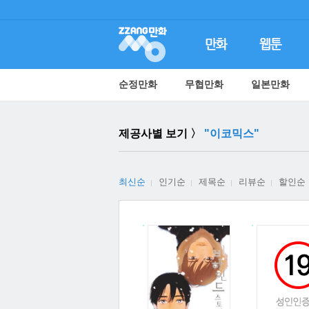
순정만화
무협만화
일본만화
제공사별 보기 〉
"이코믹스"
최신순
인기순
제목순
리뷰순
할인순