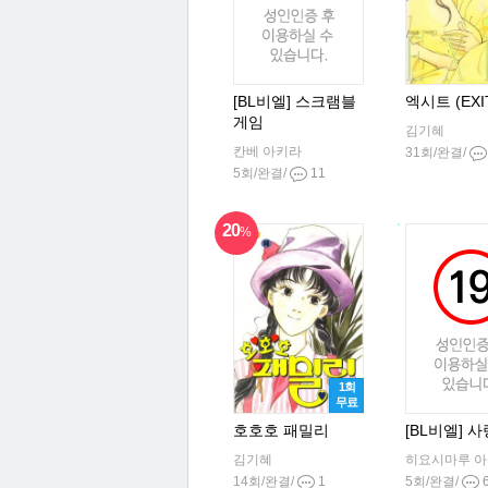
[BL비엘] 스크램블
엑시트 (EXI
게임
김기혜
칸베 아키라
31회/완결/
5회/완결/
11
20
%
1회
무료
호호호 패밀리
[BL비엘] 
김기혜
히요시마루 
14회/완결/
1
5회/완결/