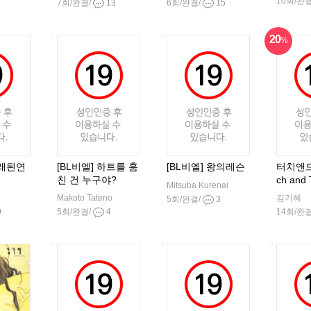
10회/완
7회/완결/
13
6회/완결/
15
20
%
오래된연
[BL비엘] 하트를 훔
[BL비엘] 왕의레슨
터치앤드
친 건 누구야?
ch and 
Mitsuba Kurenai
Makoto Tateno
김기혜
5회/완결/
3
9
5회/완결/
4
14회/완