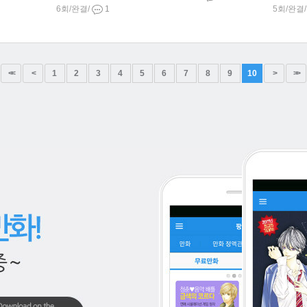
6회/완결/
1
5회/완결
<<
<
1
2
3
4
5
6
7
8
9
10
>
>>