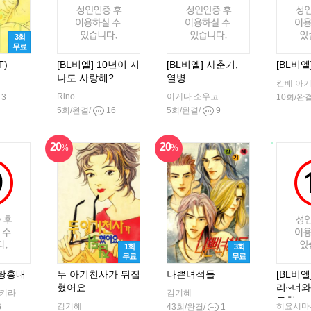
3회
무료
T)
[BL비엘] 10년이 지
[BL비엘] 사춘기,
[BL비
나도 사랑해?
열병
칸베 아
Rino
이케다 소우코
3
10회/완
5회/완결/
16
5회/완결/
9
20
20
%
%
1회
3회
무료
무료
사랑흉내
두 아기천사가 뒤집
나쁜녀석들
[BL비
혔어요
리~너와
아키라
김기혜
규칙~
김기혜
히요시마
6
43회/완결/
1