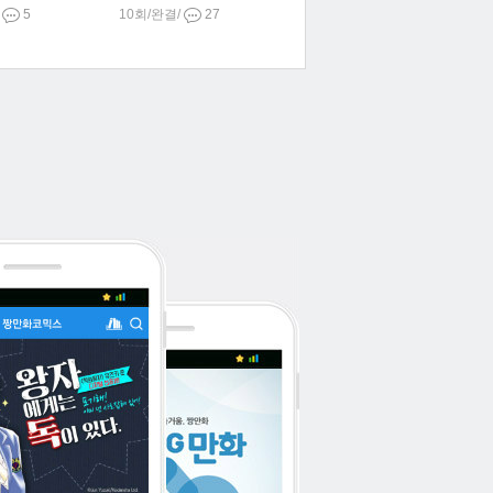
/
5
10회/완결/
27